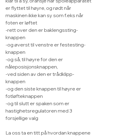
klar til å sy, oransje når spoleapparatet 
er flyttet til høyre, og rødt når 
maskinen ikke kan sy som f.eks når 
foten er løftet
-rett over den er baklengssting-
knappen
-og øverst til venstre er festesting-
knappen
-og så, til høyre for den er 
nåleposisjonsknappen,
-ved siden av den er trådklipp-
knappen
-og den siste knappen til høyre er 
fotløfteknappen
-og til slutt er spaken som er 
hastighetsregulatoren med 3 
forsjellige valg
La oss ta en titt på hvordan knappene 