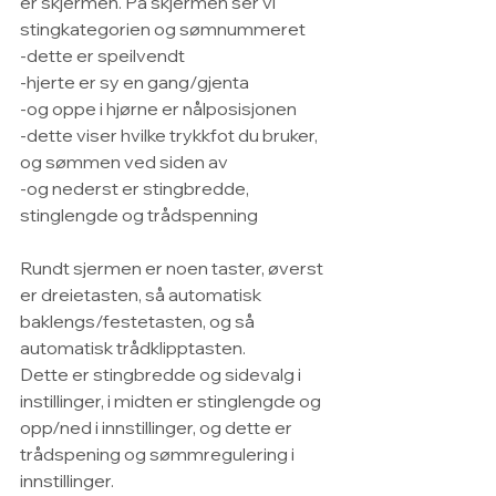
er skjermen. På skjermen ser vi 
stingkategorien og sømnummeret
-dette er speilvendt
-hjerte er sy en gang/gjenta
-og oppe i hjørne er nålposisjonen
-dette viser hvilke trykkfot du bruker, 
og sømmen ved siden av
-og nederst er stingbredde, 
stinglengde og trådspenning
Rundt sjermen er noen taster, øverst 
er dreietasten, så automatisk 
baklengs/festetasten, og så 
automatisk trådklipptasten.
Dette er stingbredde og sidevalg i 
instillinger, i midten er stinglengde og 
opp/ned i innstillinger, og dette er 
trådspening og sømmregulering i 
innstillinger.