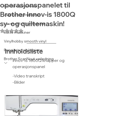
operasjonspanelet til
broderi symaskiner
Brother Innov-is 1800Q
overlock symaskiner
sy- og quiltemaskin!
cover stitch symaskiner
Gitt NaN av 5 stjerner.
kutte maskiner
Vinylhobby smooth vinyl
Innholdsliste
Rengjøring og hygiene
Brother ScanNcut veiledning
Innov-is 1800Q knapper og 
operasjonspanel
-Video transkript
-Bilder