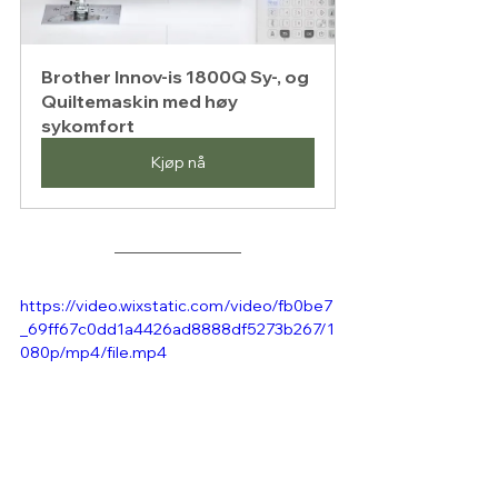
Brother Innov-is 1800Q Sy-, og 
Quiltemaskin med høy 
sykomfort
Kjøp nå
https://video.wixstatic.com/video/fb0be7
_69ff67c0dd1a4426ad8888df5273b267/1
080p/mp4/file.mp4