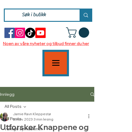
Noen av våre nyheter og tilbud finner du her
Innlegg
All Posts
Jamie Ravn Kleppestø
All Posts
6. nov. 2023
3 min lesing
Utforsker Knappene og
vanlige symaskiner