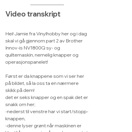
Video transkript
Hei! Jamie fra Vinylhobby her og i dag 
skal vi gå gjennom part 2 av Brother 
Innov-is NV1800Q sy- og 
quiltemaskin, nemelig knapper og 
operasjonspanelet!
Først er da knappene som vi ser her 
på bildet, så la oss ta en nærmere 
skikk på dem!
det er seks knapper og en spak det er 
snakk om her;
-nederst til venstre har vi start/stopp-
knappen,
-denne lyser grønt når maskinen er 