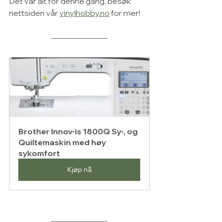
Det var alt for denne gang, besøk 
nettsiden vår 
vinylhobby.no
 for mer!
Brother Innov-is 1800Q Sy-, og 
Quiltemaskin med høy 
sykomfort
Kjøp nå