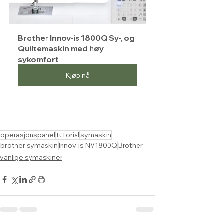
Brother Innov-is 1800Q Sy-, og 
Quiltemaskin med høy 
sykomfort
Kjøp nå
operasjonspanel
tutorial
symaskin
brother symaskin
Innov-is NV1800Q
Brother
vanlige symaskiner