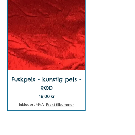
Fuskpels - kunstig pels -
RØD
Pris
18,00 kr
Inkludert MVA
|
Frakt tilkommer