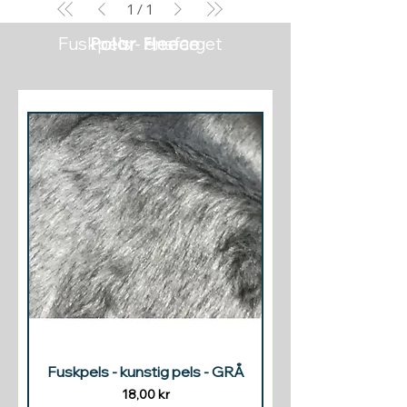
1
/
1
Fuskpels - ensfarget
Polar Fleece
Fuskpels - kunstig pels - GRÅ
Pris
18,00 kr