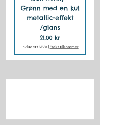
Grønn med en kul
Støvblå- Ekst
metallic-effekt
/glans
Pris
21,00 kr
Inkludert MVA
Inkludert MVA
|
Frakt tilkommer
Polar Fleece
Ullfleece