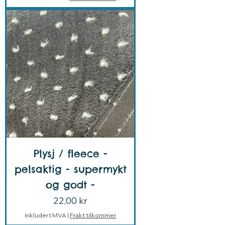
Plysj / fleece -
pelsaktig - supermykt
og godt -
Pris
22,00 kr
Inkludert MVA
|
Frakt tilkommer