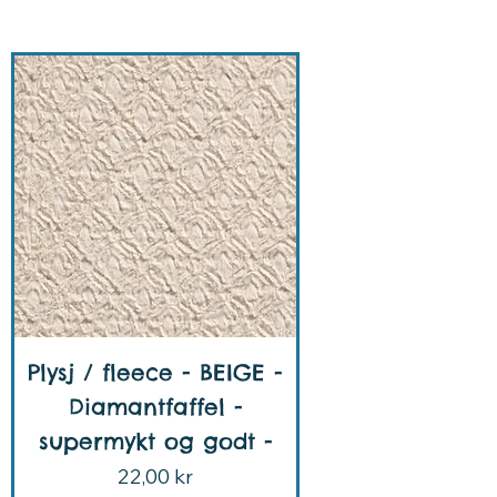
Plysj / fleece - BEIGE -
Diamantfaffel -
supermykt og godt -
Pris
22,00 kr