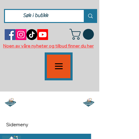
Noen av våre nyheter og tilbud finner du her
Fleece, plysj og
kunstpels/fuskpels
Sidemeny