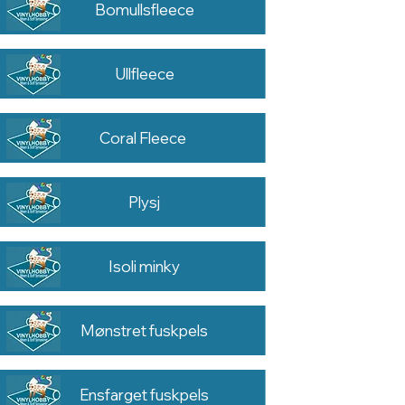
Bomullsfleece
Ullfleece
Coral Fleece
Plysj
Isoli minky
Mønstret fuskpels
Ensfarget fuskpels