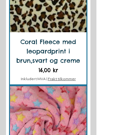
Coral Fleece med
leopardprint i
brun,svart og creme
Pris
16,00 kr
Inkludert MVA
|
Frakt tilkommer