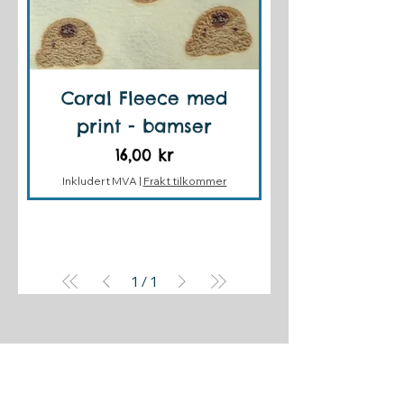
Coral Fleece med
print - bamser
Pris
16,00 kr
Inkludert MVA
|
Frakt tilkommer
1
/
1
Plysj