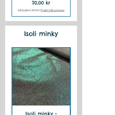
Pris
20,00 kr
Inkludert MVA
|
Frakt tilkommer
Isoli minky
Isoli minky -