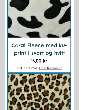
Coral Fleece med ku-
print i svart og hvitt
Pris
16,00 kr
Inkludert MVA
|
Frakt tilkommer