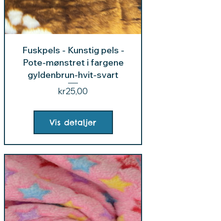
Fuskpels - Kunstig pels -
Pote-mønstret i fargene
gyldenbrun-hvit-svart
Pris
kr25,00
Vis detaljer