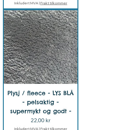
Inkludert MVA
|
Frakt tilkommer
Plysj / fleece - LYS BLÅ
- pelsaktig -
supermykt og godt -
Pris
22,00 kr
Inkludert MVA
|
Frakt tilkommer