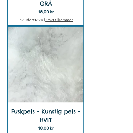
GRÅ
Pris
18,00 kr
Inkludert MVA
|
Frakt tilkommer
Fuskpels - Kunstig pels -
HVIT
Pris
18,00 kr