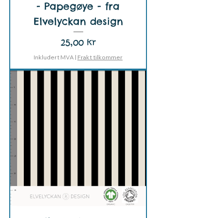
- Papegøye - fra
Elvelyckan design
Pris
25,00 kr
Inkludert MVA
|
Frakt tilkommer