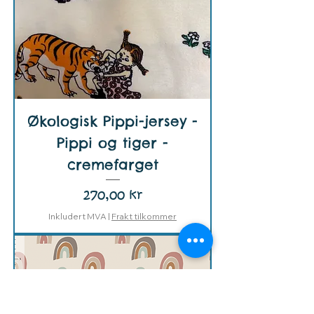
Økologisk Pippi-jersey -
Pippi og tiger -
cremefarget
Pris
270,00 kr
Inkludert MVA
|
Frakt tilkommer