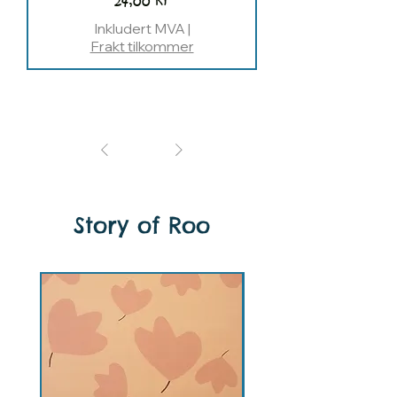
Pris
24,00 kr
Inkludert MVA
|
Frakt tilkommer
1
/
1
Story of Roo