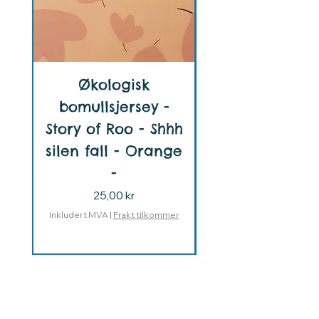
Økologisk
bomullsjersey -
bomullsjersey
Story of Roo - Shhh
Story of Roo -
silen fall - Orange
-
neighborhodd
Pris
25,00 kr
Inkludert MVA
|
Frakt tilkommer
Elvelyckan Design