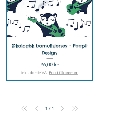
Økologisk bomullsjersey - Paapii
Design
Pris
26,00 kr
Inkludert MVA
|
Frakt tilkommer
1
/
1
Disney