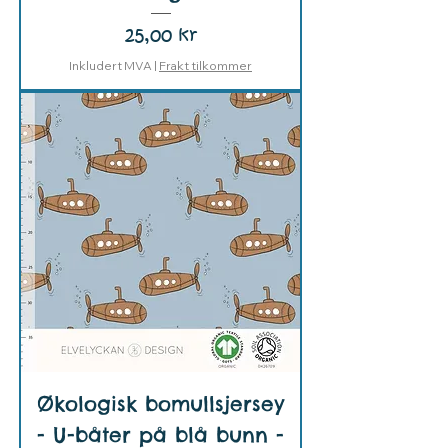
Pris
25,00 kr
Inkludert MVA
|
Frakt tilkommer
Økologisk bomullsjersey
- U-båter på blå bunn -