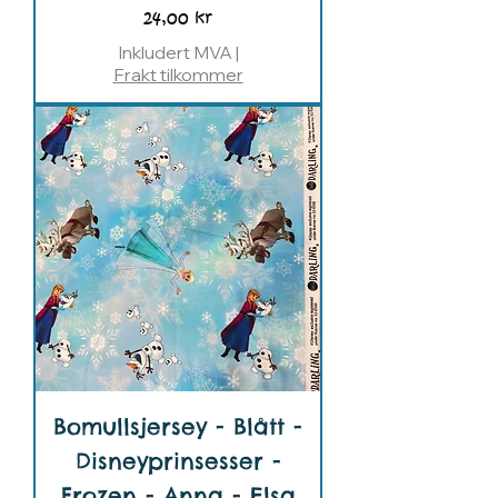
Pris
24,00 kr
Inkludert MVA
|
Frakt tilkommer
Bomullsjersey - Blått -
Disneyprinsesser -
Frozen - Anna - Elsa