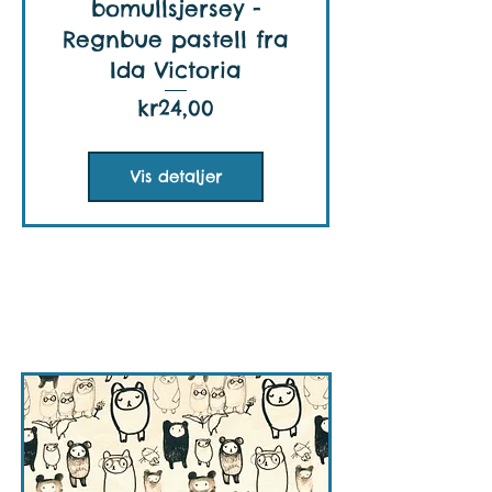
bomullsjersey -
Regnbue pastell fra
Ida Victoria
Pris
kr24,00
Vis detaljer
Paapii design