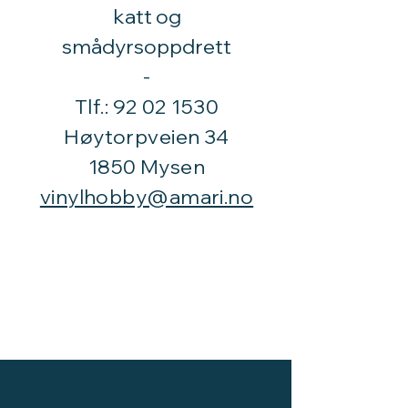
katt og
smådyrsoppdrett
​-
Tlf.:
92 02 1530
Høytorpveien 34
1850 Mysen
vinylhobby@amari.no