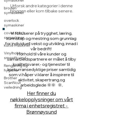
symaskiner
Utforsk andre kategorier i denne
broderi
bloggen eller kom tilbake senere.
symaskiner
overlock
symaskiner
cover stitch
Vi fokuserer på trygghet, læring,
symaskiner
kunnskap og mestring som grunnlag
for individuell vekst og utvikling, innad i
kutte maskiner
vår bedrift!
Vinylhobby
I forhold til våre kunder og
smooth vinyl
samarbeidspartnere er målet å tilby
kvalitetsvarer,- og tjenester til
Rengjøring og
konkurransedyktige priser samtidig
hygiene
som vi håper vi klarer å inspirere til
Brother
aktivitet, skapertrang,og
ScanNcut
arbeidsglede 🌞🌞 🌞,
veiledning
Her finner du
nøkkelopplysninger om vårt
firma i enhetsregistret -
Brønnøysund