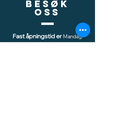
Besøk
oss
Fast åpningstid er
Mandag,
onsdag og fredag -
fra kl. 12-16,
Etter avtale
- sms til
92021 530
-
tirsdag, torsdag, lørdag (og
evnt. søndag) -
Stikk gjerne innom, vi har
mange varer inne. Det er
mulig å komme utenom