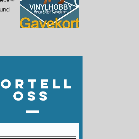
sund
Fortell
oss