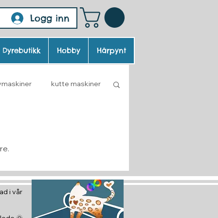
Logg inn
Dyrebutikk
Hobby
Hårpynt
symaskiner
kutte maskiner
re.
d i vår
glede 🌞