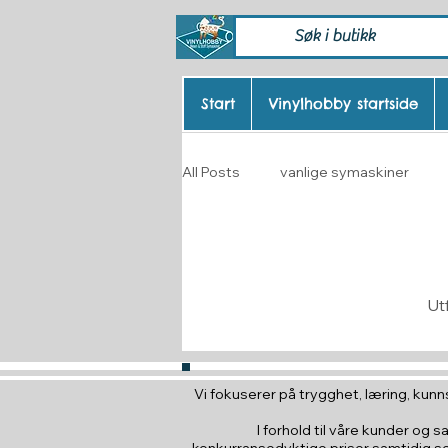
Start
Vinylhobby startside
All Posts
vanlige symaskiner
Vinylhobby smooth vinyl
Ren
Ut
Vi fokuserer på trygghet, læring, kunns
I forhold til våre kunder og s
konkurransedyktige priser samtidig som 