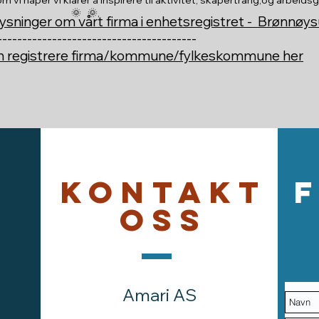
🌞 🌞,
ysninger om vårt firma i enhetsregistret - Brønnøy
----------------------------------------
an registrere firma/kommune/fylkeskommune her
Kontakt
oss
Amari AS