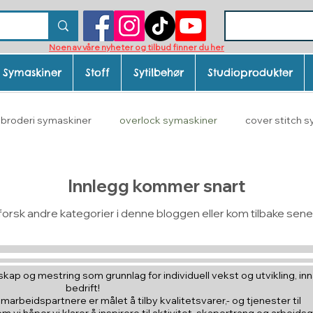
Noen av våre nyheter og tilbud finner du her
Symaskiner
Stoff
Sytilbehør
Studioprodukter
broderi symaskiner
overlock symaskiner
cover stitch 
gjøring og hygiene
Brother ScanNcut veiledning
Innlegg kommer snart
forsk andre kategorier i denne bloggen eller kom tilbake sene
kap og mestring som grunnlag for individuell vekst og utvikling, inna
bedrift!
amarbeidspartnere er målet å tilby kvalitetsvarer,- og tjenester til
vi håper vi klarer å inspirere til aktivitet, skapertrang,og arbeids