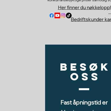
Her finner du nøkkeloppl
-
Bedriftskunder k
Besøk
oss
Fast åpningstid er