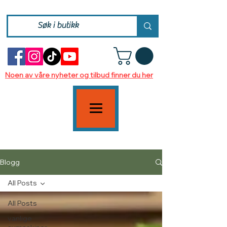
Noen av våre nyheter og tilbud finner du her
Blogg
All Posts
All Posts
vanlige