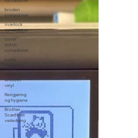
symaskiner
broderi
symaskiner
overlock
symaskiner
cover
stitch
symaskiner
kutte
maskiner
Vinylhobby
smooth
vinyl
Rengjøring
og hygiene
Brother
ScanNcut
veiledning