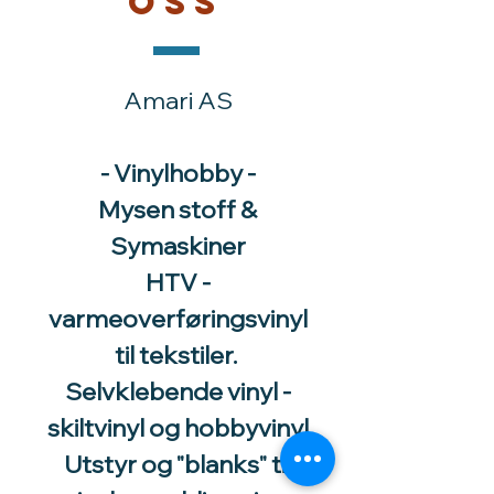
Kontakt
oss
Amari AS
- Vinylhobby -
Mysen stoff &
Symaskiner
HTV -
varmeoverføringsvinyl
til tekstiler.
Selvklebende vinyl -
skiltvinyl og hobbyvinyl