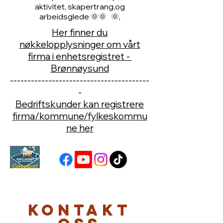
konkurransedyktige priser samtidig
som vi håper vi klarer å inspirere til
aktivitet, skapertrang,og
arbeidsglede 🌞🌞 🌞,
Her finner du
nøkkelopplysninger om vårt
firma i enhetsregistret -
Brønnøysund
----------------------------------------
-
Bedriftskunder kan registrere
firma/kommune/fylkeskommu
ne her