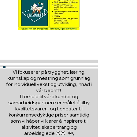
Hva med å gi ett gavekort
til en du vil glede :)
Vi fokuserer på trygghet, læring,
kunnskap og mestring som grunnlag
for individuell vekst og utvikling, innad i
vår bedrift!
I forhold til våre kunder og
samarbeidspartnere er målet å tilby
kvalitetsvarer,- og tjenester til
konkurransedyktige priser samtidig
som vi håper vi klarer å inspirere til
aktivitet, skapertrang,og
arbeidsglede 🌞🌞 🌞,