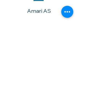
Amari AS
- Vinylhobby -
Mysen stoff &
Symaskiner
HTV -
varmeoverføringsvinyl
til tekstiler.
Selvklebende vinyl -
skiltvinyl og hobbyvinyl
Utstyr og "blanks" til
vinyl og sublimering.
Kuttemaskiner og