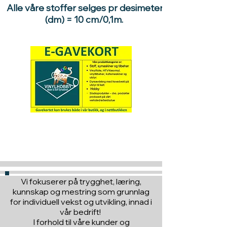
Alle våre stoffer selges pr desimeter
(dm) = 10 cm/0,1m.
Hva med å gi ett gavekort
til en du vil glede :)
Vi fokuserer på trygghet, læring,
kunnskap og mestring som grunnlag
for individuell vekst og utvikling, innad i
vår bedrift!
I forhold til våre kunder og