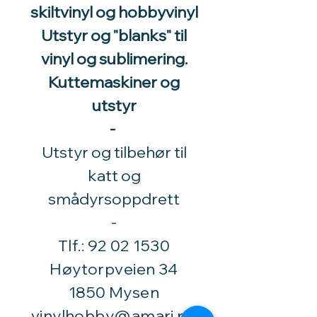
skiltvinyl og hobbyvinyl
Utstyr og "blanks" til
vinyl og sublimering.
Kuttemaskiner og
utstyr
-
Utstyr og tilbehør til
katt og
smådyrsoppdrett
​-
Tlf.:
92 02 1530
Høytorpveien 34
1850 Mysen
vinylhobby@amari.no