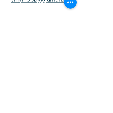
Besøk
oss
Fast åpningstid er
Mandag,
onsdag og fredag -
fra kl. 12-16,