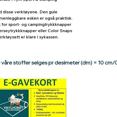
d disse verktøyene. Den gule
enleggbare esken er også praktisk.
t for sport- og campingtrykkknapper
r jerseytrykkknapper eller Color Snaps
verktøysett er klare i sykassen.
e våre stoffer selges pr desimeter (dm) = 10 cm/
Hva med å gi e
til en du vil