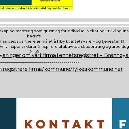
kap og mestring som grunnlag for individuell vekst og utvikling, inna
bedrift!
amarbeidspartnere er målet å tilby kvalitetsvarer,- og tjenester til
vi håper vi klarer å inspirere til aktivitet, skapertrang,og arbeids
🌞 🌞,
ysninger om vårt firma i enhetsregistret - Brønnøy
----------------------------------------
an registrere firma/kommune/fylkeskommune her
Kontakt