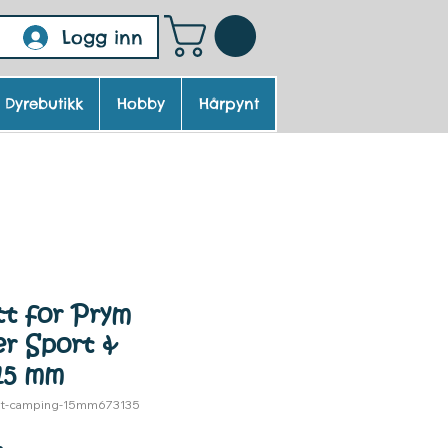
Logg inn
Dyrebutikk
Hobby
Hårpynt
tt for Prym
er Sport &
15 mm
tt-camping-15mm673135