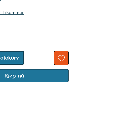
Pris
r
kt tilkommer
ndlekurv
Kjøp nå