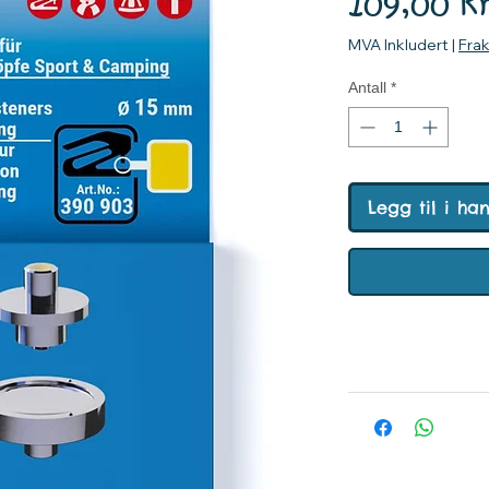
109,00 k
MVA Inkludert
|
Fra
Antall
*
Legg til i ha