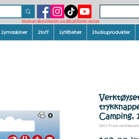
Noen av våre nyheter og tilbud finner du her
Symaskiner
Stoff
Sytilbehør
Studioprodukter
Verktøyse
trykknapp
Camping, 
SKU: Prym-verktøyse