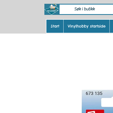
Start
Vinylhobby startside