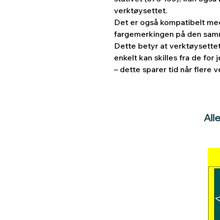
verktøysettet.
D
et er også kompatibelt me
fargemerkingen på den samm
Dette betyr at verktøysette
enkelt kan skilles fra de fo
– dette sparer tid når flere 
All