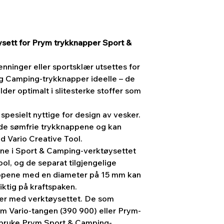
sett for Prym trykknapper Sport &
nninger eller sportsklær utsettes for
og Camping-trykknapper ideelle – de
lder optimalt i slitesterke stoffer som
pesielt nyttige for design av vesker.
e de sømfrie trykknappene og kan
d Vario Creative Tool.
ne i Sport & Camping-verktøysettet
Tool, og de separat tilgjengelige
ppene med en diameter på 15 mm kan
iktig på kraftspaken.
lger med verktøysettet. De som
m Vario-tangen (390 900) eller Prym-
å bruke Prym Sport & Camping-