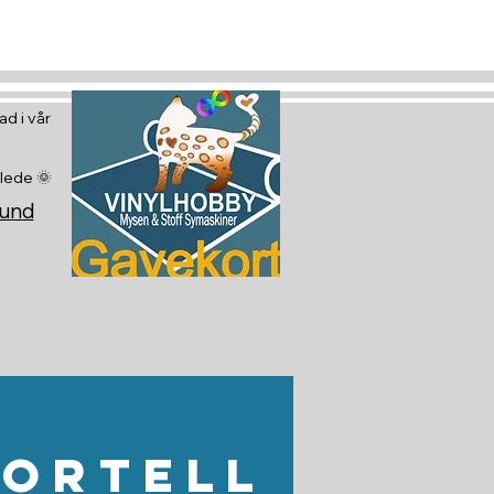
d i vår
glede 🌞
sund
Fortell