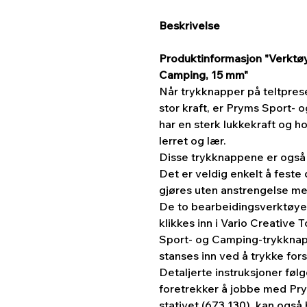
Beskrivelse
Produktinformasjon "Verktøy
Camping, 15 mm"
Når trykknapper på teltprese
stor kraft, er Pryms Sport- 
har en sterk lukkekraft og ho
lerret og lær.
Disse trykknappene er også s
Det er veldig enkelt å fest
gjøres uten anstrengelse me
De to bearbeidingsverktøye
klikkes inn i Vario Creative 
Sport- og Camping-trykkna
stanses inn ved å trykke fors
Detaljerte instruksjoner fø
foretrekker å jobbe med Pry
stativet (673 130), kan ogs