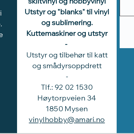
skiltvinyl og hobbyvinyl
Utstyr og "blanks" til vinyl
i
og sublimering.
.
Kuttemaskiner og utstyr
e
-
Utstyr og tilbehør til katt
d
og smådyrsoppdrett
​-
Tlf.: 92 02 1530
Høytorpveien 34
1850 Mysen
vinylhobby@amari.no