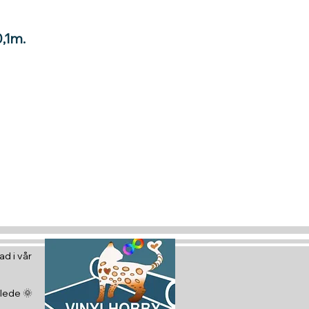
0,1m.
tt gavekort
 glede :)
d i vår
glede 🌞