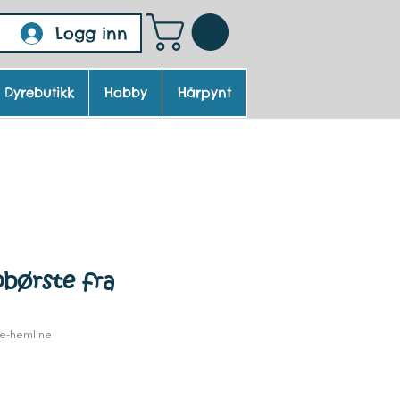
Logg inn
Dyrebutikk
Hobby
Hårpynt
børste fra
e-hemline
Pris