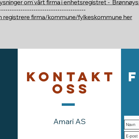
ysninger om vårt firma i enhetsregistret - Brønnøy
----------------------------------------
an registrere firma/kommune/fylkeskommune her
Kontakt
oss
Amari AS