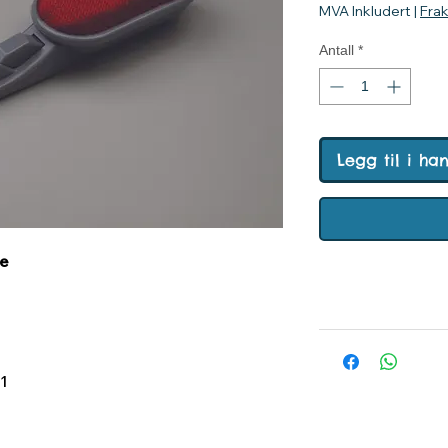
MVA Inkludert
|
Fra
Antall
*
Legg til i ha
ne
1