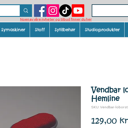
Noen av våre nyheter og tilbud finner du her
Symaskiner
Stoff
Sytilbehør
Studioprodukter
Vendbar lo
Hemline
SKU: Vendbar-loborst
129,00 kr