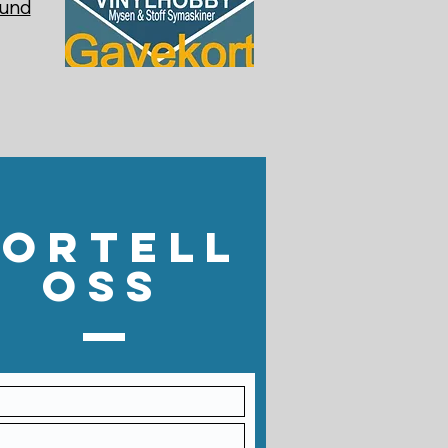
sund
Fortell
oss