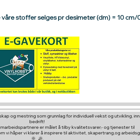
e våre stoffer selges pr desimeter (dm) = 10 cm/
Hva med å gi e
til en du vil
kap og mestring som grunnlag for individuell vekst og utvikling, inna
bedrift!
amarbeidspartnere er målet å tilby kvalitetsvarer,- og tjenester til
vi håper vi klarer å inspirere til aktivitet, skapertrang,og arbeids
🌞 🌞,