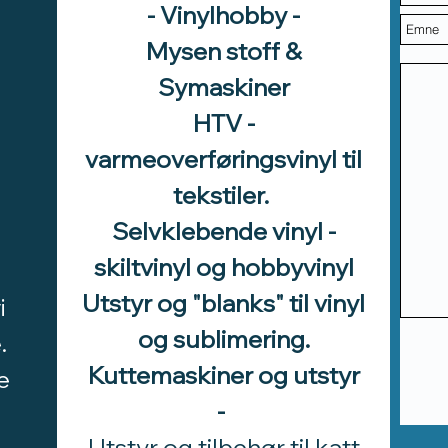
- Vinylhobby -
Mysen stoff &
Symaskiner
HTV -
varmeoverføringsvinyl til
tekstiler.
Selvklebende vinyl -
skiltvinyl og hobbyvinyl
Utstyr og "blanks" til vinyl
i
og sublimering.
.
Kuttemaskiner og utstyr
e
-
Utstyr og tilbehør til katt