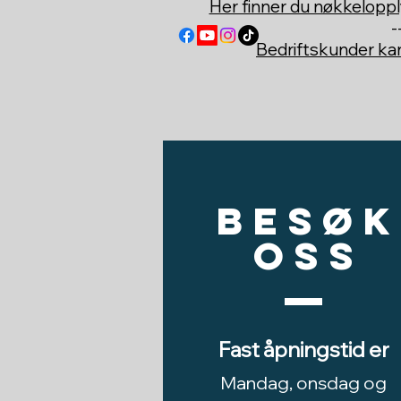
Her finner du nøkkeloppl
-
Bedriftskunder k
Besøk
oss
Fast åpningstid er
Mandag, onsdag og