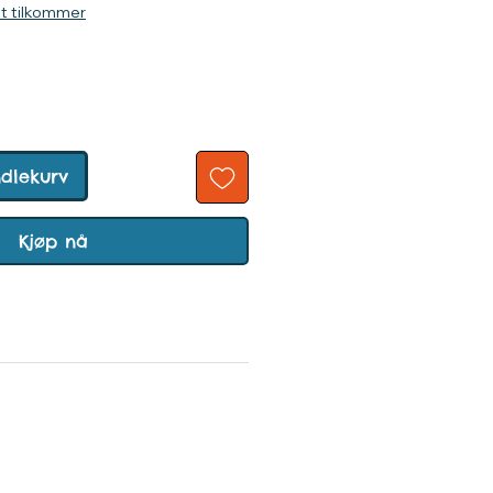
kt tilkommer
ndlekurv
Kjøp nå