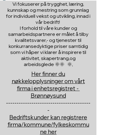
Vi fokuserer på trygghet, læring,
kunnskap og mestring som grunnlag
for individuell vekst og utvikling, innad i
vår bedrift!
I forhold til våre kunder og
samarbeidspartnere er målet å tilby
kvalitetsvarer,- og tjenester til
konkurransedyktige priser samtidig
som vi håper vi klarer å inspirere til
aktivitet, skapertrang,og
arbeidsglede 🌞🌞 🌞,
Her finner du
nøkkelopplysninger om vårt
firma i enhetsregistret -
Brønnøysund
----------------------------------------
-
Bedriftskunder kan registrere
firma/kommune/fylkeskommu
ne her