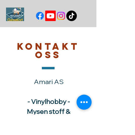
Kontakt
oss
Amari AS
- Vinylhobby -
Mysen stoff &
Symaskiner
HTV -