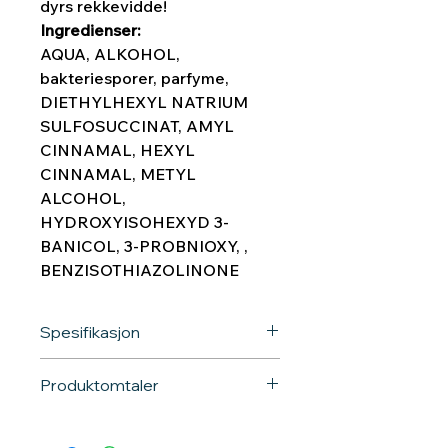
dyrs rekkevidde!
Ingredienser:
AQUA, ALKOHOL,
bakteriesporer, parfyme,
DIETHYLHEXYL NATRIUM
SULFOSUCCINAT, AMYL
CINNAMAL, HEXYL
CINNAMAL, METYL
ALCOHOL,
HYDROXYISOHEXYD 3-
BANICOL, 3-PROBNIOXY, ,
BENZISOTHIAZOLINONE
Spesifikasjon
Merke: Trixie
Produktomtaler
Materiale : plastflaske med innhold
SKU: 25752
EAN: 4011905257525