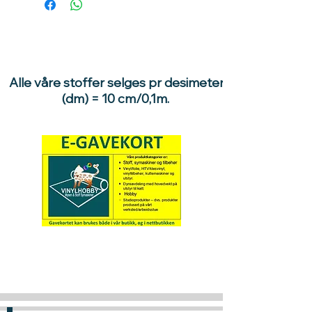
EAN:
EAN:
Kategori: Katt - kattetoalett -
Kattebakke - kattekasse
Alle våre stoffer selges pr desimeter
(dm) = 10 cm/0,1m.
Hva med å gi ett gavekort
til en du vil glede :)