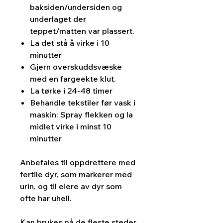
baksiden/undersiden og
underlaget der
teppet/matten var plassert.
La det stå å virke i 10
minutter
Gjern overskuddsvæske
med en fargeekte klut.
La tørke i 24-48 timer
Behandle tekstiler før vask i
maskin: Spray flekken og la
midlet virke i minst 10
minutter
Anbefales til oppdrettere med
fertile dyr, som markerer med
urin, og til eiere av dyr som
ofte har uhell.
Kan brukes på de fleste steder