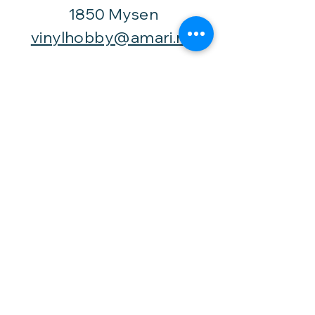
1850 Mysen
vinylhobby@amari.no
Besøk
oss
Fast åpningstid er
Mandag,
onsdag og fredag -
fra kl. 12-16,