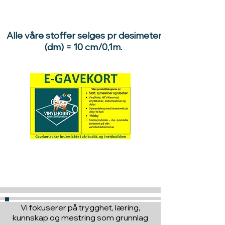
Alle våre stoffer selges pr desimeter
(dm) = 10 cm/0,1m.
Hva med å gi ett gavekort
til en du vil glede :)
Vi fokuserer på trygghet, læring,
kunnskap og mestring som grunnlag