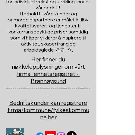
for individuell vekst og utvikling, innad i
vår bedrift!
I forhold til våre kunder og
samarbeidspartnere er målet å tilby
kvalitetsvarer,- og tjenester til
konkurransedyktige priser samtidig
som vi håper vi klarer å inspirere til
aktivitet, skapertrang,og
arbeidsglede 🌞🌞 🌞,
Her finner du
nøkkelopplysninger om vårt
firma i enhetsregistret -
Brønnøysund
----------------------------------------
-
Bedriftskunder kan registrere
firma/kommune/fylkeskommu
ne her