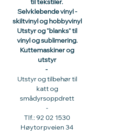
til tekstiler.
Selvklebende vinyl -
skiltvinyl og hobbyvinyl
Utstyr og "blanks" til
vinyl og sublimering.
Kuttemaskiner og
utstyr
-
Utstyr og tilbehør til
katt og
smådyrsoppdrett
​-
Tlf.:
92 02 1530
Høytorpveien 34