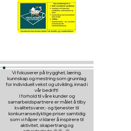
Hva med å gi ett gavekort
til en du vil glede :)
Vi fokuserer på trygghet, læring,
kunnskap og mestring som grunnlag
for individuell vekst og utvikling, innad i
vår bedrift!
I forhold til våre kunder og
samarbeidspartnere er målet å tilby
kvalitetsvarer,- og tjenester til
konkurransedyktige priser samtidig
som vi håper vi klarer å inspirere til
aktivitet, skapertrang,og