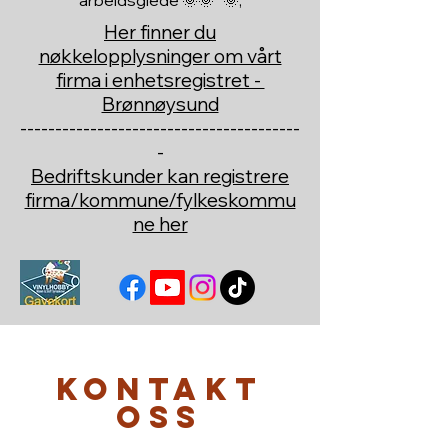
arbeidsglede 🌞🌞 🌞,
Her finner du
nøkkelopplysninger om vårt
firma i enhetsregistret -
Brønnøysund
----------------------------------------
-
Bedriftskunder kan registrere
firma/kommune/fylkeskommu
ne her
Kontakt
oss