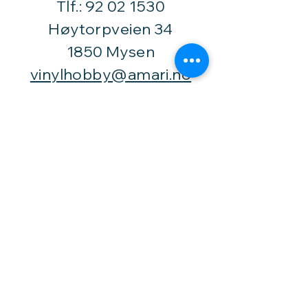
Tlf.:
92 02 1530
Høytorpveien 34
1850 Mysen
vinylhobby@amari.no
Besøk
oss