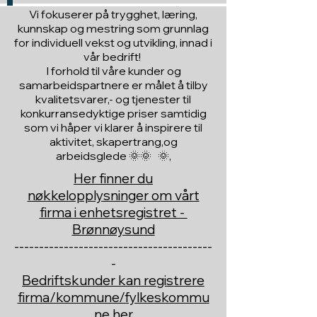
Vi fokuserer på trygghet, læring,
kunnskap og mestring som grunnlag
for individuell vekst og utvikling, innad i
vår bedrift!
I forhold til våre kunder og
samarbeidspartnere er målet å tilby
kvalitetsvarer,- og tjenester til
konkurransedyktige priser samtidig
som vi håper vi klarer å inspirere til
aktivitet, skapertrang,og
arbeidsglede 🌞🌞 🌞,
Her finner du
nøkkelopplysninger om vårt
firma i enhetsregistret -
Brønnøysund
----------------------------------------
-
Bedriftskunder kan registrere
firma/kommune/fylkeskommu
ne her