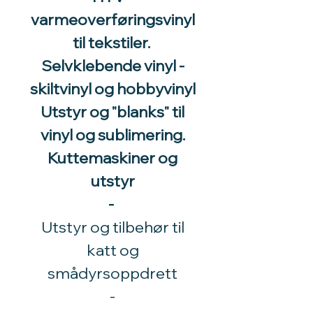
varmeoverføringsvinyl
til tekstiler.
Selvklebende vinyl -
skiltvinyl og hobbyvinyl
Utstyr og "blanks" til
vinyl og sublimering.
Kuttemaskiner og
utstyr
-
Utstyr og tilbehør til
katt og
smådyrsoppdrett
​-