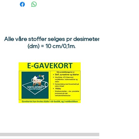
Alle våre stoffer selges pr desimeter
(dm) = 10 cm/0,1m.
Hva med å gi ett gavekort
til en du vil glede :)