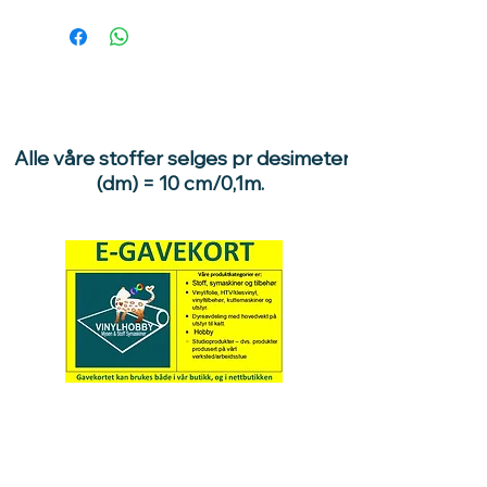
Alle våre stoffer selges pr desimeter
(dm) = 10 cm/0,1m.
Hva med å gi ett gavekort
til en du vil glede :)