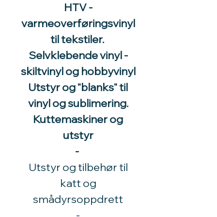
HTV -
varmeoverføringsvinyl
til tekstiler.
Selvklebende vinyl -
skiltvinyl og hobbyvinyl
Utstyr og "blanks" til
vinyl og sublimering.
Kuttemaskiner og
utstyr
-
Utstyr og tilbehør til
katt og
smådyrsoppdrett
​-