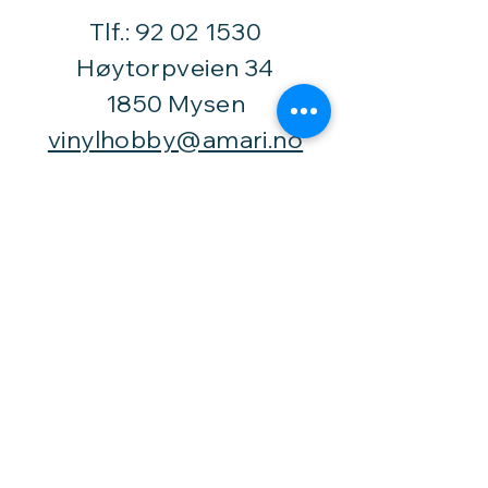
Tlf.:
92 02 1530
Høytorpveien 34
1850 Mysen
vinylhobby@amari.no
Besøk
oss