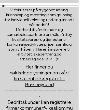
Vi fokuserer på trygghet, læring,
kunnskap og mestring som grunnlag
for individuell vekst og utvikling, innad i
vår bedrift!
I forhold til våre kunder og
samarbeidspartnere er målet å tilby
kvalitetsvarer,- og tjenester til
konkurransedyktige priser samtidig
som vi håper vi klarer å inspirere til
aktivitet, skapertrang,og
arbeidsglede 🌞🌞 🌞,
Her finner du
nøkkelopplysninger om vårt
firma i enhetsregistret -
Brønnøysund
----------------------------------------
-
Bedriftskunder kan registrere
firma/kommune/fylkeskommu