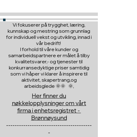
Vi fokuserer på trygghet, læring,
kunnskap og mestring som grunnlag
for individuell vekst og utvikling, innad i
vår bedrift!
I forhold til våre kunder og
samarbeidspartnere er målet å tilby
kvalitetsvarer,- og tjenester til
konkurransedyktige priser samtidig
som vi håper vi klarer å inspirere til
aktivitet, skapertrang,og
arbeidsglede 🌞🌞 🌞,
Her finner du
nøkkelopplysninger om vårt
firma i enhetsregistret -
Brønnøysund
----------------------------------------
-