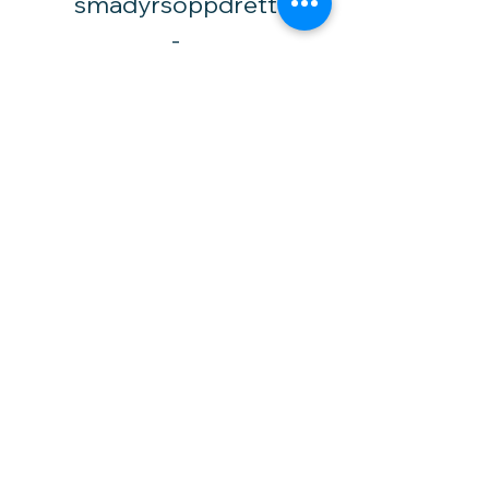
smådyrsoppdrett
​-
Tlf.:
92 02 1530
Høytorpveien 34
1850 Mysen
vinylhobby@amari.no
Besøk
oss