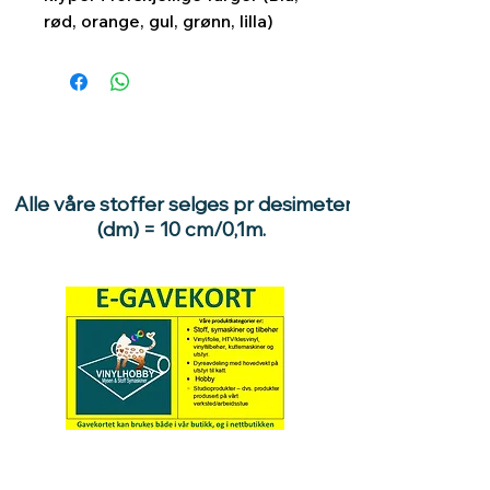
rød, orange, gul, grønn, lilla)
Alle våre stoffer selges pr desimeter
(dm) = 10 cm/0,1m.
Hva med å gi ett gavekort
til en du vil glede :)