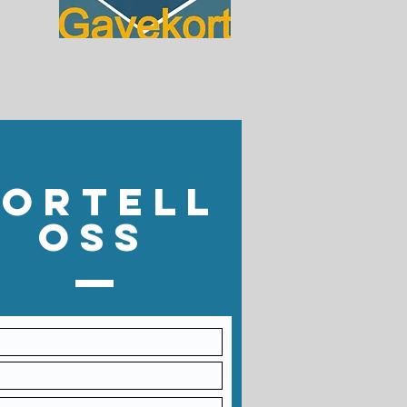
Fortell
oss