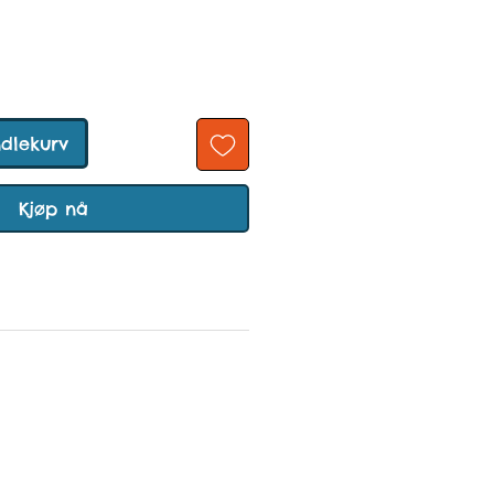
ndlekurv
Kjøp nå