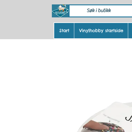
Start
Vinylhobby startside