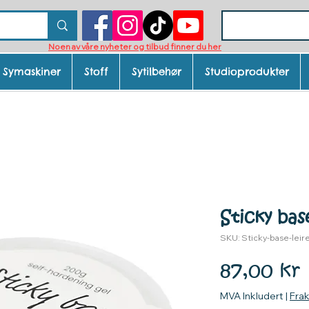
Noen av våre nyheter og tilbud finner du her
Symaskiner
Stoff
Sytilbehør
Studioprodukter
Sticky bas
SKU: Sticky-base-lei
P
87,00 kr
MVA Inkludert
|
Fra