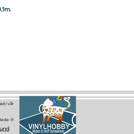
0,1m.
tt gavekort
 glede :)
d i vår
glede 🌞
sund