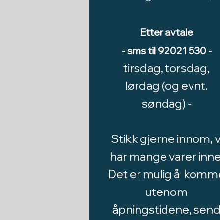
Etter avtale
- sms til 92021 530 -
tirsdag, torsdag,
lørdag (og evnt.
søndag) -
Stikk gjerne innom, v
har mange varer inne
Det er mulig å komm
utenom
åpningstidene, sen