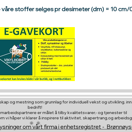
e våre stoffer selges pr desimeter (dm) = 10 cm/
Hva med å gi e
til en du vil
kap og mestring som grunnlag for individuell vekst og utvikling, inna
bedrift!
amarbeidspartnere er målet å tilby kvalitetsvarer,- og tjenester til
vi håper vi klarer å inspirere til aktivitet, skapertrang,og arbeids
🌞 🌞,
ysninger om vårt firma i enhetsregistret - Brønnøy