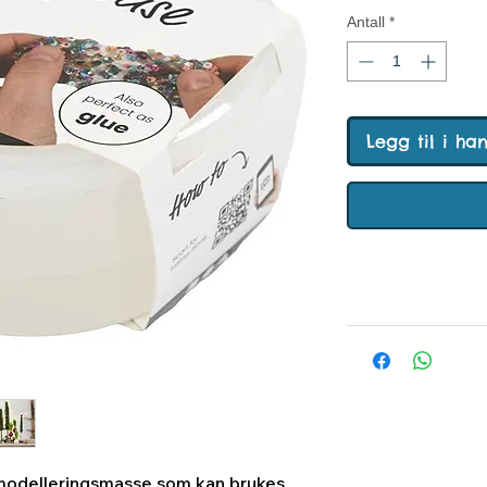
Antall
*
Legg til i ha
modelleringsmasse som kan brukes