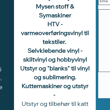
Mysen stoff &
Symaskiner
HTV -
varmeoverføringsvinyl til
tekstiler.
Selvklebende vinyl -
skiltvinyl og hobbyvinyl
Utstyr og "blanks" til vinyl
i
og sublimering.
.
Kuttemaskiner og utstyr
e
-
Utstyr og tilbehør til katt
d