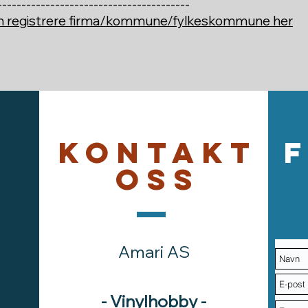
----------------------------------------
an registrere firma/kommune/fylkeskommune her
Kontakt
oss
Amari AS
- Vinylhobby -