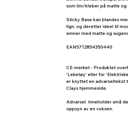
som lim/kleber på matte og 
Sticky Base kan blandes med 
lign. og deretter ideel til m
emner med matte og sugend
EAN
5712854350440
CE-merket - Produktet overh
'Leketøy' eller for 'Elektris
er knyttet en advarseltekst t
Clays hjemmeside.
Advarsel. Inneholder små de
oppsyn av en voksen.