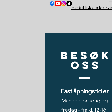
-
Bedriftskunder k
Besøk
oss
Fast åpningstid er
Mandag, onsdag og
fredag -
fra kl. 12-16,