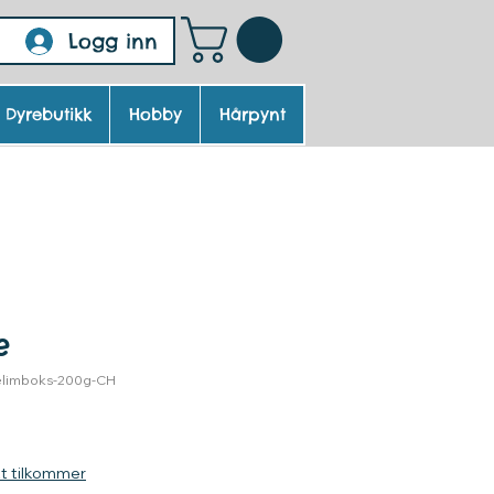
Logg inn
Dyrebutikk
Hobby
Hårpynt
e
relimboks-200g-CH
ris
kt tilkommer