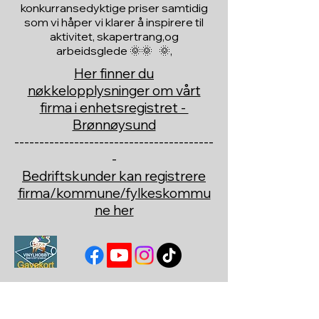
konkurransedyktige priser samtidig
som vi håper vi klarer å inspirere til
aktivitet, skapertrang,og
arbeidsglede 🌞🌞 🌞,
Her finner du
nøkkelopplysninger om vårt
firma i enhetsregistret -
Brønnøysund
----------------------------------------
-
Bedriftskunder kan registrere
firma/kommune/fylkeskommu
ne her