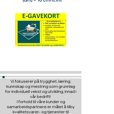
Hva med å gi ett gavekort
til en du vil glede :)
Vi fokuserer på trygghet, læring,
kunnskap og mestring som grunnlag
for individuell vekst og utvikling, innad i
vår bedrift!
I forhold til våre kunder og
samarbeidspartnere er målet å tilby
kvalitetsvarer,- og tjenester til