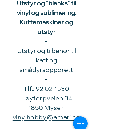
Utstyr og "blanks" til
vinyl og sublimering.
Kuttemaskiner og
utstyr
-
Utstyr og tilbehør til
katt og
smådyrsoppdrett
​-
Tlf.:
92 02 1530
Høytorpveien 34
1850 Mysen
vinylhobby@amari.no