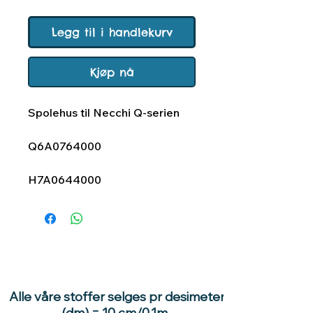
Legg til i handlekurv
Kjøp nå
Spolehus til Necchi Q-serien
Q6A0764000
H7A0644000
Alle våre stoffer selges pr desimeter
(dm) = 10 cm/0,1m.