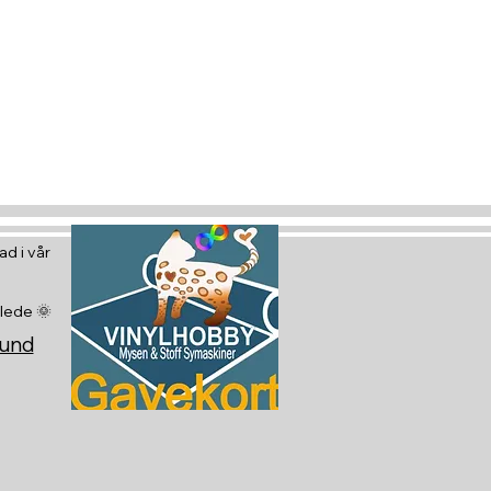
tt gavekort
 glede :)
d i vår
glede 🌞
sund