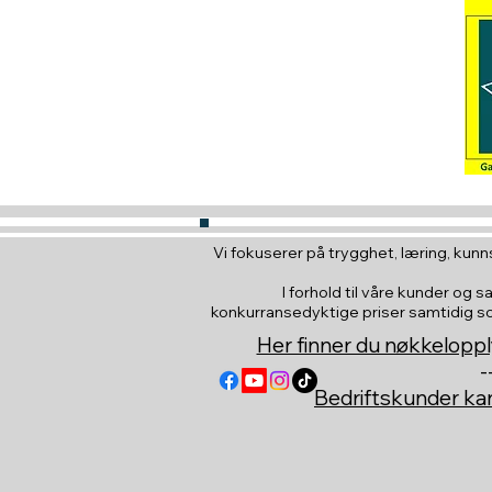
Vi fokuserer på trygghet, læring, kunns
I forhold til våre kunder og s
konkurransedyktige priser samtidig som 
Her finner du nøkkeloppl
-
Bedriftskunder k