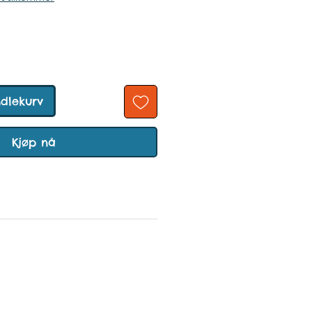
ndlekurv
Kjøp nå