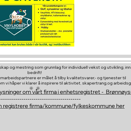
Hva med å gi e
til en du vil
kap og mestring som grunnlag for individuell vekst og utvikling, inna
bedrift!
amarbeidspartnere er målet å tilby kvalitetsvarer,- og tjenester til
vi håper vi klarer å inspirere til aktivitet, skapertrang,og arbeids
🌞 🌞,
ysninger om vårt firma i enhetsregistret - Brønnøy
----------------------------------------
an registrere firma/kommune/fylkeskommune her