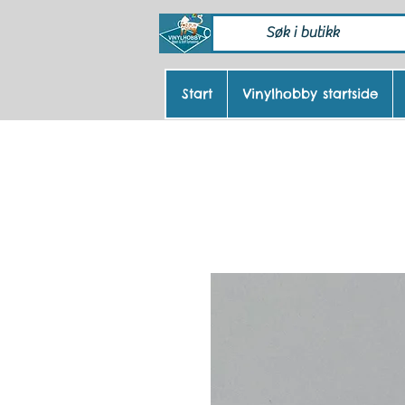
Start
Vinylhobby startside