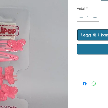
Antall
*
Legg til i ha