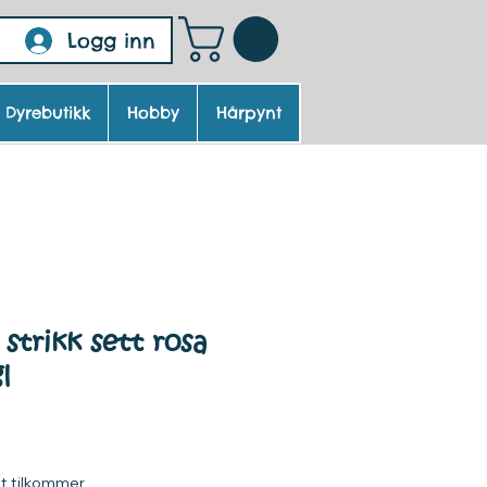
Logg inn
Dyrebutikk
Hobby
Hårpynt
 strikk sett rosa
l
ris
kt tilkommer