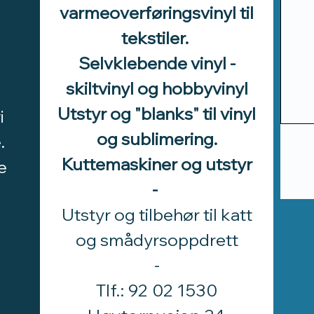
varmeoverføringsvinyl til
tekstiler.
Selvklebende vinyl -
skiltvinyl og hobbyvinyl
Utstyr og "blanks" til vinyl
i
og sublimering.
.
Kuttemaskiner og utstyr
e
-
Utstyr og tilbehør til katt
d
og smådyrsoppdrett
​-
Tlf.: 92 02 1530