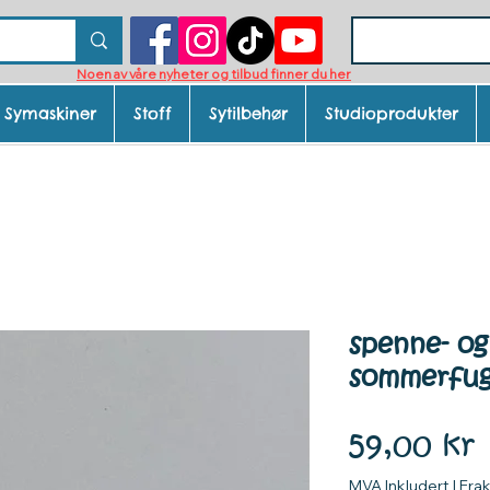
Noen av våre nyheter og tilbud finner du her
Symaskiner
Stoff
Sytilbehør
Studioprodukter
spenne- og
sommerfug
P
59,00 kr
MVA Inkludert
|
Fra