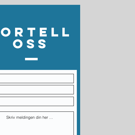
Fortell
oss