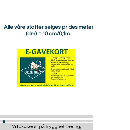
Alle våre stoffer selges pr desimeter
(dm) = 10 cm/0,1m.
Hva med å gi ett gavekort
til en du vil glede :)
Vi fokuserer på trygghet, læring,