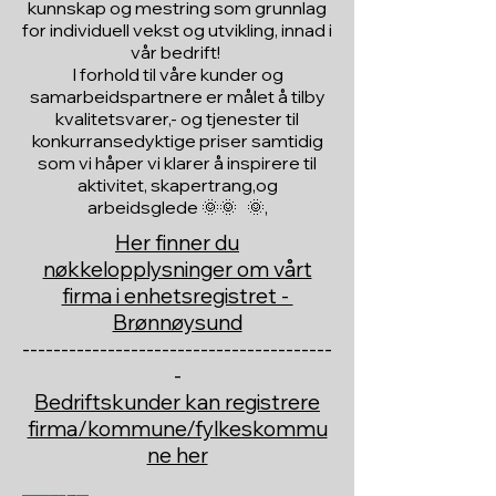
kunnskap og mestring som grunnlag
for individuell vekst og utvikling, innad i
vår bedrift!
I forhold til våre kunder og
samarbeidspartnere er målet å tilby
kvalitetsvarer,- og tjenester til
konkurransedyktige priser samtidig
som vi håper vi klarer å inspirere til
aktivitet, skapertrang,og
arbeidsglede 🌞🌞 🌞,
Her finner du
nøkkelopplysninger om vårt
firma i enhetsregistret -
Brønnøysund
----------------------------------------
-
Bedriftskunder kan registrere
firma/kommune/fylkeskommu
ne her