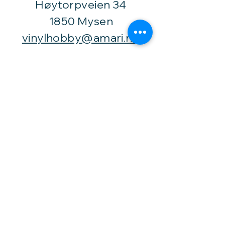
Høytorpveien 34
1850 Mysen
vinylhobby@amari.no
Besøk
oss
Fast åpningstid er
Mandag,