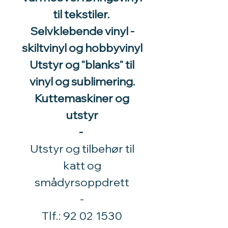
til tekstiler.
Selvklebende vinyl -
skiltvinyl og hobbyvinyl
Utstyr og "blanks" til
vinyl og sublimering.
Kuttemaskiner og
utstyr
-
Utstyr og tilbehør til
katt og
smådyrsoppdrett
​-
Tlf.:
92 02 1530