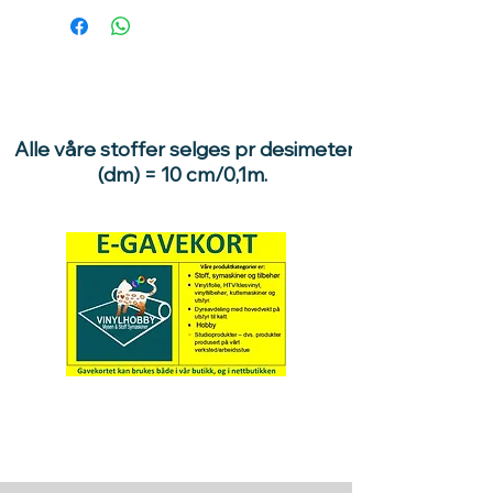
Alle våre stoffer selges pr desimeter
(dm) = 10 cm/0,1m.
Hva med å gi ett gavekort
til en du vil glede :)