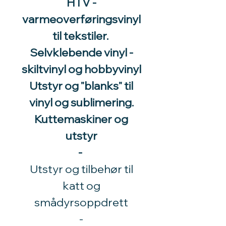
HTV -
varmeoverføringsvinyl
til tekstiler.
Selvklebende vinyl -
skiltvinyl og hobbyvinyl
Utstyr og "blanks" til
vinyl og sublimering.
Kuttemaskiner og
utstyr
-
Utstyr og tilbehør til
katt og
smådyrsoppdrett
​-