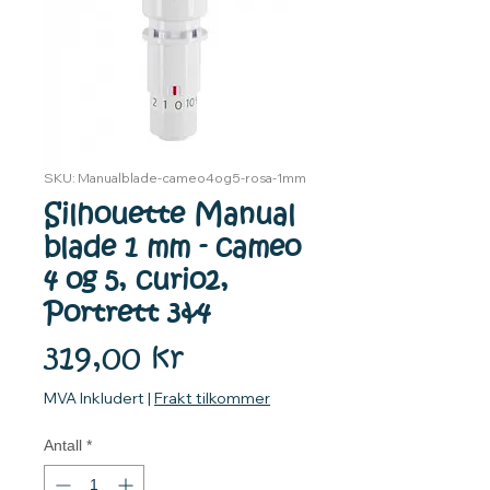
SKU: Manualblade-cameo4og5-rosa-1mm
Silhouette Manual
blade 1 mm - cameo
4 og 5, curio2,
Portrett 3&4
Pris
319,00 kr
MVA Inkludert
|
Frakt tilkommer
Antall
*