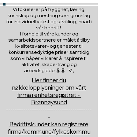
Vi fokuserer på trygghet, læring,
kunnskap og mestring som grunnlag
for individuell vekst og utvikling, innad i
vår bedrift!
I forhold til våre kunder og
samarbeidspartnere er målet å tilby
kvalitetsvarer,- og tjenester til
konkurransedyktige priser samtidig
som vi håper vi klarer å inspirere til
aktivitet, skapertrang,og
arbeidsglede 🌞🌞 🌞,
Her finner du
nøkkelopplysninger om vårt
firma i enhetsregistret -
Brønnøysund
----------------------------------------
-
Bedriftskunder kan registrere
firma/kommune/fylkeskommu