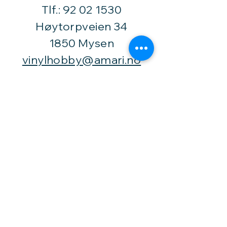
Tlf.:
92 02 1530
Høytorpveien 34
1850 Mysen
vinylhobby@amari.no
Besøk
oss