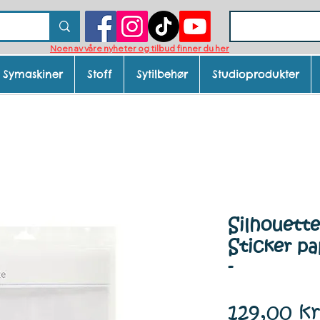
Noen av våre nyheter og tilbud finner du her
Symaskiner
Stoff
Sytilbehør
Studioprodukter
Silhouett
Sticker pa
-
129,00 kr