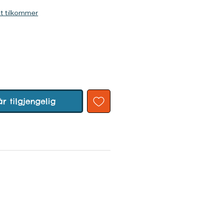
kt tilkommer
år tilgjengelig