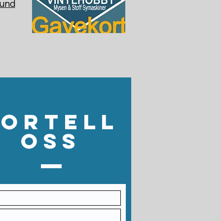
sund
Fortell
oss