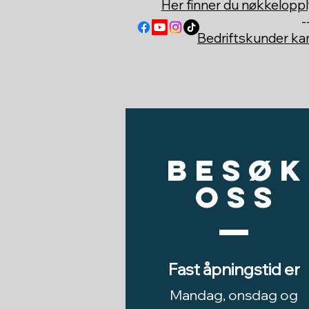
Her finner du nøkkeloppl
-
Bedriftskunder k
Besøk
oss
Fast åpningstid er
Mandag, onsdag og