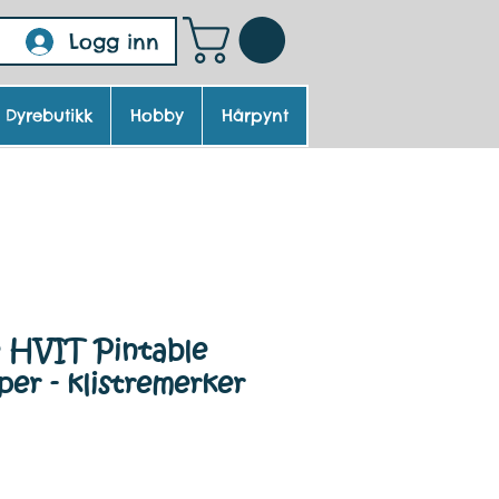
Logg inn
Dyrebutikk
Hobby
Hårpynt
e HVIT Pintable
per - klistremerker
Pris