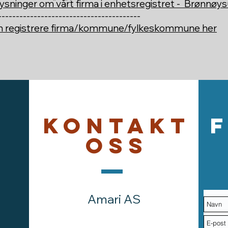
ysninger om vårt firma i enhetsregistret - Brønnøy
----------------------------------------
an registrere firma/kommune/fylkeskommune her
Kontakt
oss
Amari AS