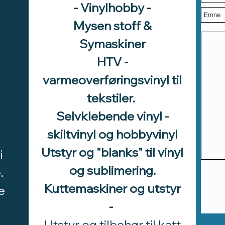
- Vinylhobby -
Mysen stoff &
Symaskiner
HTV -
varmeoverføringsvinyl til
tekstiler.
Selvklebende vinyl -
skiltvinyl og hobbyvinyl
Utstyr og "blanks" til vinyl
i
og sublimering.
.
Kuttemaskiner og utstyr
e
-
Utstyr og tilbehør til katt