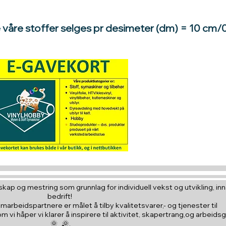
e våre stoffer selges pr desimeter (dm) = 10 cm/
Hva med å gi e
til en du vil
kap og mestring som grunnlag for individuell vekst og utvikling, inna
bedrift!
amarbeidspartnere er målet å tilby kvalitetsvarer,- og tjenester til
vi håper vi klarer å inspirere til aktivitet, skapertrang,og arbeids
🌞 🌞,