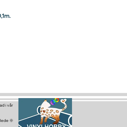
0,1m.
tt gavekort
 glede :)
d i vår
glede 🌞