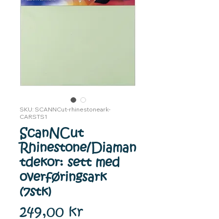
SKU: SCANNCut-rhinestoneark-
CARSTS1
ScanNCut
Rhinestone/Diaman
tdekor: sett med
overføringsark
(7stk)
Pris
249,00 kr