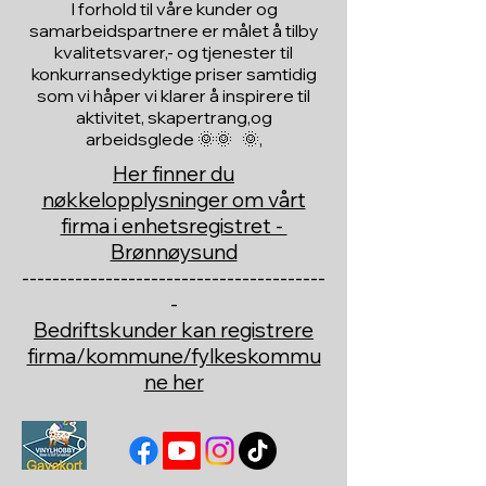
I forhold til våre kunder og
samarbeidspartnere er målet å tilby
kvalitetsvarer,- og tjenester til
konkurransedyktige priser samtidig
som vi håper vi klarer å inspirere til
aktivitet, skapertrang,og
arbeidsglede 🌞🌞 🌞,
Her finner du
nøkkelopplysninger om vårt
firma i enhetsregistret -
Brønnøysund
----------------------------------------
-
Bedriftskunder kan registrere
firma/kommune/fylkeskommu
ne her