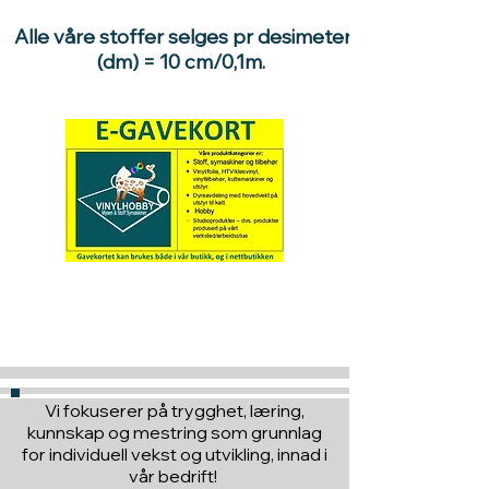
Alle våre stoffer selges pr desimeter
(dm) = 10 cm/0,1m.
Hva med å gi ett gavekort
til en du vil glede :)
Vi fokuserer på trygghet, læring,
kunnskap og mestring som grunnlag
for individuell vekst og utvikling, innad i
vår bedrift!