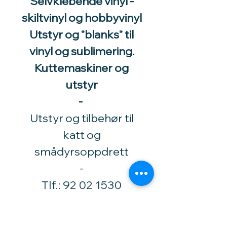
Selvklebende vinyl -
skiltvinyl og hobbyvinyl
Utstyr og "blanks" til
vinyl og sublimering.
Kuttemaskiner og
utstyr
-
Utstyr og tilbehør til
katt og
smådyrsoppdrett
​-
Tlf.:
92 02 1530
Høytorpveien 34
1850 Mysen