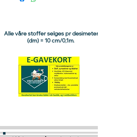
Alle våre stoffer selges pr desimeter
(dm) = 10 cm/0,1m.
Hva med å gi ett gavekort
til en du vil glede :)