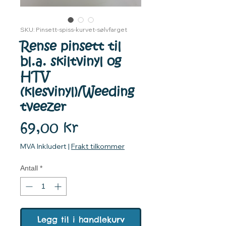
SKU: Pinsett-spiss-kurvet-sølvfarget
Rense pinsett til
bl.a. skiltvinyl og
HTV
(klesvinyl)/Weeding
tveezer
Pris
69,00 kr
MVA Inkludert
|
Frakt tilkommer
Antall
*
Legg til i handlekurv