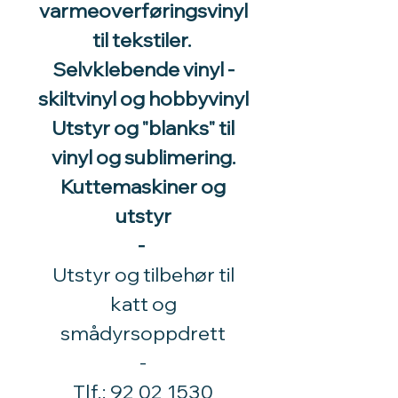
varmeoverføringsvinyl
til tekstiler.
Selvklebende vinyl -
skiltvinyl og hobbyvinyl
Utstyr og "blanks" til
vinyl og sublimering.
Kuttemaskiner og
utstyr
-
Utstyr og tilbehør til
katt og
smådyrsoppdrett
​-
Tlf.:
92 02 1530