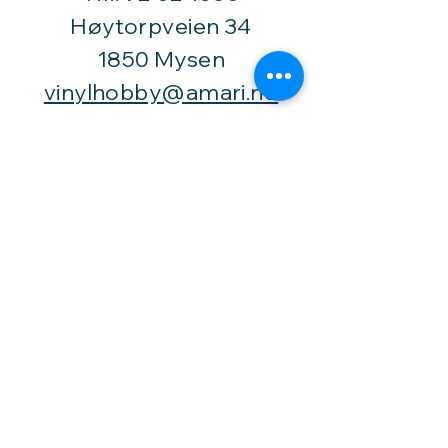
Høytorpveien 34
1850 Mysen
vinylhobby@amari.no
Besøk
oss
Fast åpningstid er
Mandag,