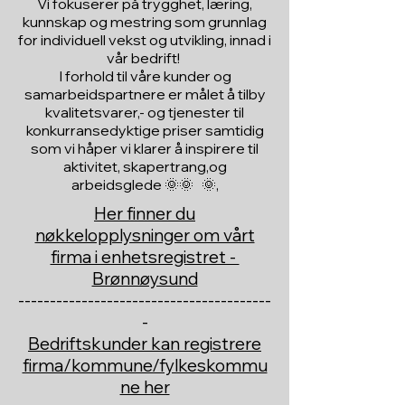
Vi fokuserer på trygghet, læring,
kunnskap og mestring som grunnlag
for individuell vekst og utvikling, innad i
vår bedrift!
I forhold til våre kunder og
samarbeidspartnere er målet å tilby
kvalitetsvarer,- og tjenester til
konkurransedyktige priser samtidig
som vi håper vi klarer å inspirere til
aktivitet, skapertrang,og
arbeidsglede 🌞🌞 🌞,
Her finner du
nøkkelopplysninger om vårt
firma i enhetsregistret -
Brønnøysund
----------------------------------------
-
Bedriftskunder kan registrere
firma/kommune/fylkeskommu
ne her