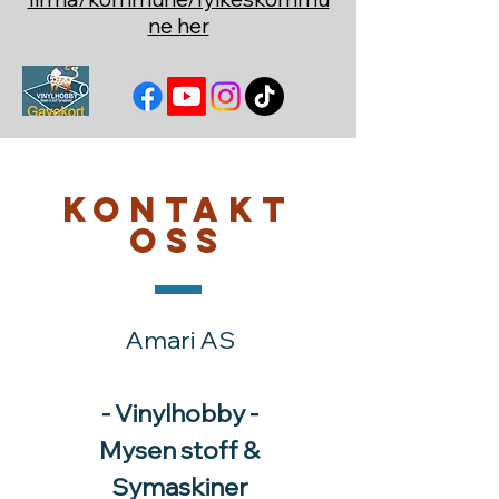
ne her
Kontakt
oss
Amari AS
- Vinylhobby -
Mysen stoff &
Symaskiner