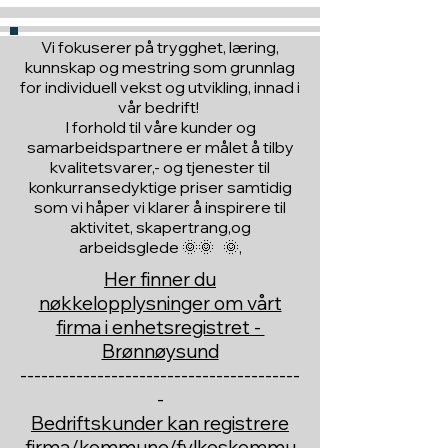
Vi fokuserer på trygghet, læring,
kunnskap og mestring som grunnlag
for individuell vekst og utvikling, innad i
vår bedrift!
I forhold til våre kunder og
samarbeidspartnere er målet å tilby
kvalitetsvarer,- og tjenester til
konkurransedyktige priser samtidig
som vi håper vi klarer å inspirere til
aktivitet, skapertrang,og
arbeidsglede 🌞🌞 🌞,
Her finner du
nøkkelopplysninger om vårt
firma i enhetsregistret -
Brønnøysund
----------------------------------------
-
Bedriftskunder kan registrere
firma/kommune/fylkeskommu