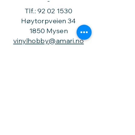
​-
Tlf.:
92 02 1530
Høytorpveien 34
1850 Mysen
vinylhobby@amari.no
Besøk
oss