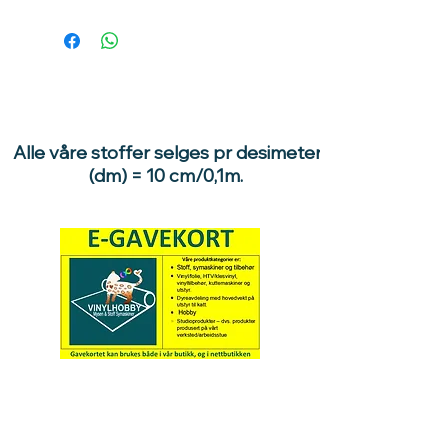
Alle våre stoffer selges pr desimeter
(dm) = 10 cm/0,1m.
Hva med å gi ett gavekort
til en du vil glede :)