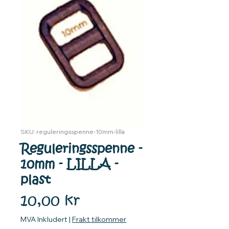
SKU: reguleringsspenne-10mm-lilla
Reguleringsspenne -
10mm - LILLA -
plast
Pris
10,00 kr
MVA Inkludert
|
Frakt tilkommer