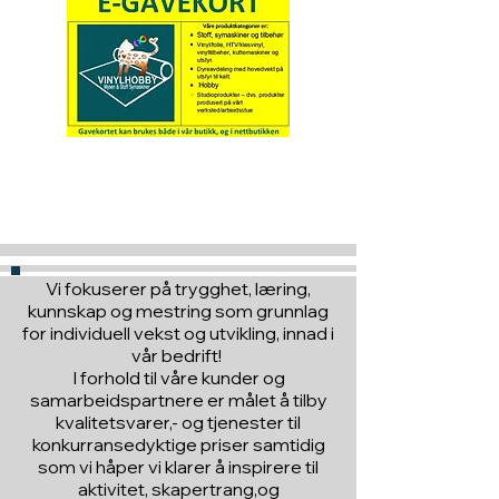
Hva med å gi ett gavekort
til en du vil glede :)
Vi fokuserer på trygghet, læring,
kunnskap og mestring som grunnlag
for individuell vekst og utvikling, innad i
vår bedrift!
I forhold til våre kunder og
samarbeidspartnere er målet å tilby
kvalitetsvarer,- og tjenester til
konkurransedyktige priser samtidig
som vi håper vi klarer å inspirere til
aktivitet, skapertrang,og