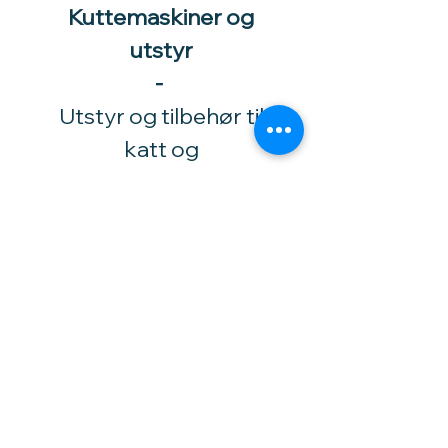
Kuttemaskiner og
utstyr
-
Utstyr og tilbehør til
katt og
smådyrsoppdrett
​-
Tlf.:
92 02 1530
Høytorpveien 34
1850 Mysen
vinylhobby@amari.no