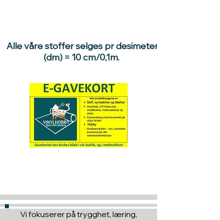
Alle våre stoffer selges pr desimeter
(dm) = 10 cm/0,1m.
Hva med å gi ett gavekort
til en du vil glede :)
Vi fokuserer på trygghet, læring,