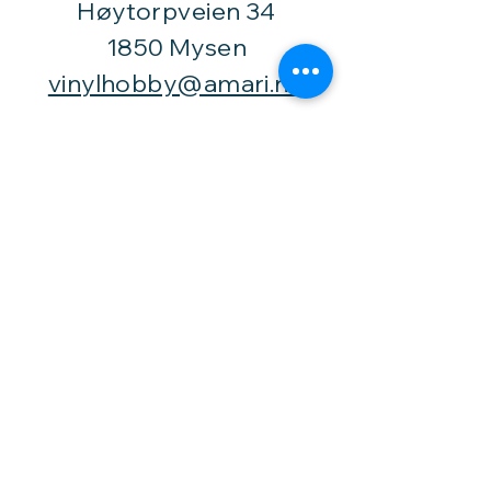
Høytorpveien 34
1850 Mysen
vinylhobby@amari.no
Besøk
oss
Fast åpningstid er
Mandag,