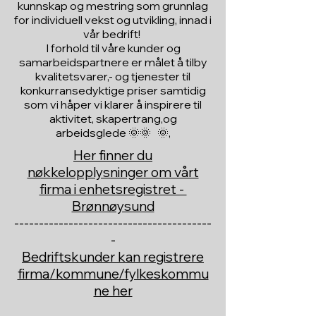
kunnskap og mestring som grunnlag
for individuell vekst og utvikling, innad i
vår bedrift!
I forhold til våre kunder og
samarbeidspartnere er målet å tilby
kvalitetsvarer,- og tjenester til
konkurransedyktige priser samtidig
som vi håper vi klarer å inspirere til
aktivitet, skapertrang,og
arbeidsglede 🌞🌞 🌞,
Her finner du
nøkkelopplysninger om vårt
firma i enhetsregistret -
Brønnøysund
----------------------------------------
-
Bedriftskunder kan registrere
firma/kommune/fylkeskommu
ne her