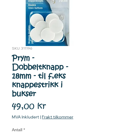
SKU: 311196
Prym -
Dobbeltknapp -
18mm - til f,eks
knappestrikk i
bukser
Pris
49,00 kr
MVA Inkludert
|
Frakt tilkommer
Antall
*