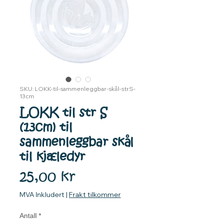
SKU: LOKK-til-sammenleggbar-skål-strS-
13cm
LOKK til str S
(13cm) til
sammenleggbar skål
til kjæledyr
Pris
25,00 kr
MVA Inkludert
|
Frakt tilkommer
Antall
*