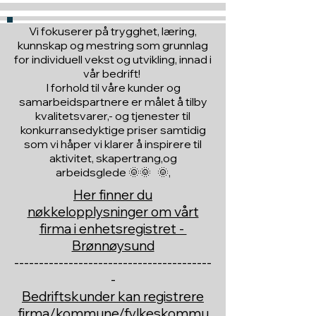
Vi fokuserer på trygghet, læring,
kunnskap og mestring som grunnlag
for individuell vekst og utvikling, innad i
vår bedrift!
I forhold til våre kunder og
samarbeidspartnere er målet å tilby
kvalitetsvarer,- og tjenester til
konkurransedyktige priser samtidig
som vi håper vi klarer å inspirere til
aktivitet, skapertrang,og
arbeidsglede 🌞🌞 🌞,
Her finner du
nøkkelopplysninger om vårt
firma i enhetsregistret -
Brønnøysund
----------------------------------------
-
Bedriftskunder kan registrere
firma/kommune/fylkeskommu