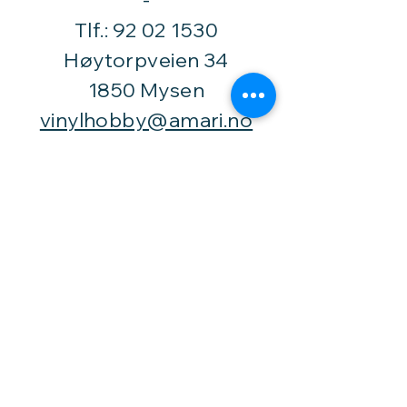
​-
Tlf.:
92 02 1530
Høytorpveien 34
1850 Mysen
vinylhobby@amari.no
Besøk
oss