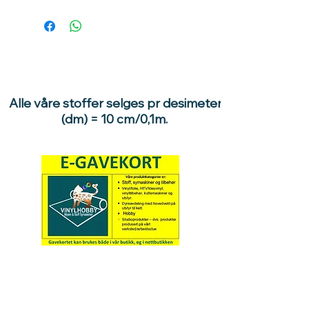
Alle våre stoffer selges pr desimeter
(dm) = 10 cm/0,1m.
Hva med å gi ett gavekort
til en du vil glede :)