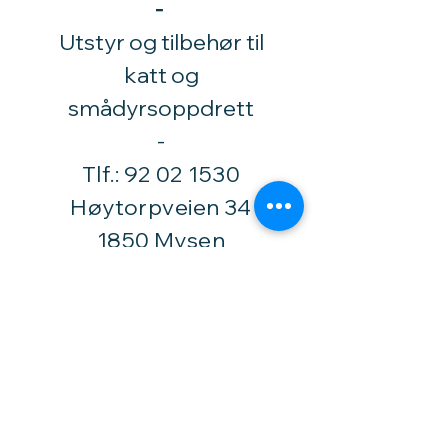
-
Utstyr og tilbehør til
katt og
smådyrsoppdrett
​-
Tlf.:
92 02 1530
Høytorpveien 34
1850 Mysen
vinylhobby@amari.no