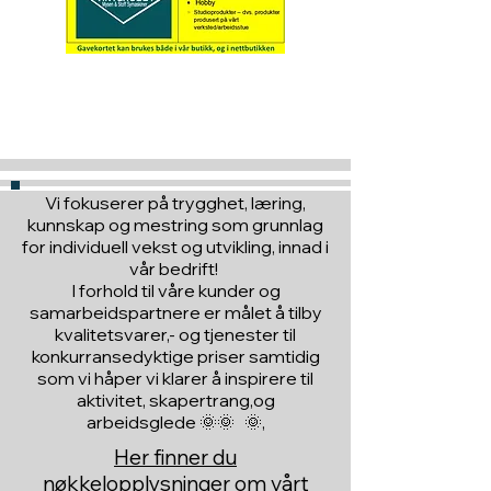
Hva med å gi ett gavekort
til en du vil glede :)
Vi fokuserer på trygghet, læring,
kunnskap og mestring som grunnlag
for individuell vekst og utvikling, innad i
vår bedrift!
I forhold til våre kunder og
samarbeidspartnere er målet å tilby
kvalitetsvarer,- og tjenester til
konkurransedyktige priser samtidig
som vi håper vi klarer å inspirere til
aktivitet, skapertrang,og
arbeidsglede 🌞🌞 🌞,
Her finner du
nøkkelopplysninger om vårt