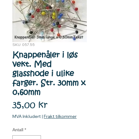
SKU: 057.55
Knappenåler i løs
vekt. Med
glasshode i ulike
farger. Str. 30mm x
0,60mm
Pris
35,00 kr
MVA Inkludert
|
Frakt tilkommer
Antall
*