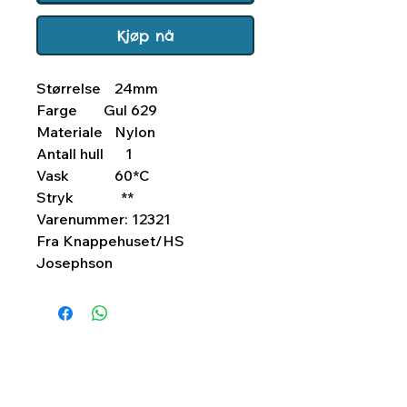
Kjøp nå
Størrelse
24mm
Farge
Gul 629
Materiale
Nylon
Antall hull
1
Vask
60*C
Stryk
**
Varenummer: 12321
Fra Knappehuset/HS
Josephson