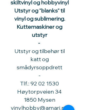
skiltvinyl og hobbyvinyl
Utstyr og "blanks" til
vinyl og sublimering.
Kuttemaskiner og
utstyr
-
Utstyr og tilbehør til
katt og
smådyrsoppdrett
​-
Tlf.:
92 02 1530
Høytorpveien 34
1850 Mysen
vinylhobby@amari.no