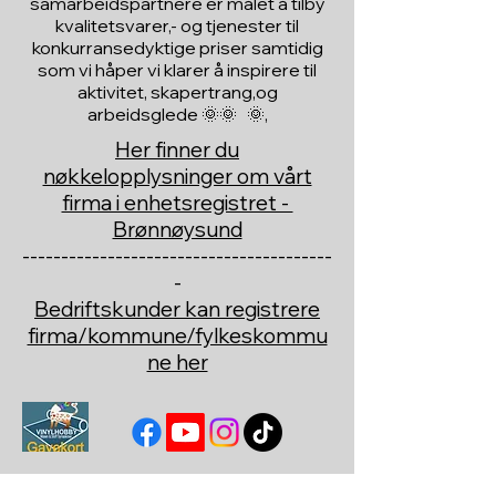
samarbeidspartnere er målet å tilby
kvalitetsvarer,- og tjenester til
konkurransedyktige priser samtidig
som vi håper vi klarer å inspirere til
aktivitet, skapertrang,og
arbeidsglede 🌞🌞 🌞,
Her finner du
nøkkelopplysninger om vårt
firma i enhetsregistret -
Brønnøysund
----------------------------------------
-
Bedriftskunder kan registrere
firma/kommune/fylkeskommu
ne her