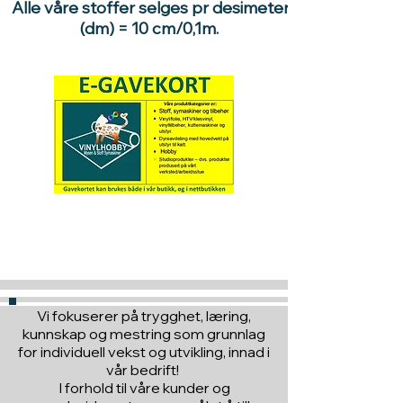
Alle våre stoffer selges pr desimeter
(dm) = 10 cm/0,1m.
Hva med å gi ett gavekort
til en du vil glede :)
Vi fokuserer på trygghet, læring,
kunnskap og mestring som grunnlag
for individuell vekst og utvikling, innad i
vår bedrift!
I forhold til våre kunder og