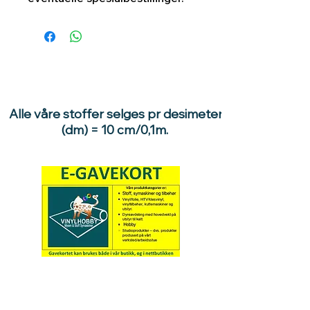
Alle våre stoffer selges pr desimeter
(dm) = 10 cm/0,1m.
Hva med å gi ett gavekort
til en du vil glede :)