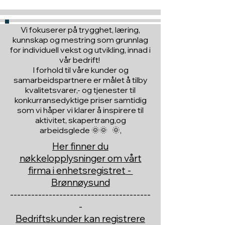
Vi fokuserer på trygghet, læring,
kunnskap og mestring som grunnlag
for individuell vekst og utvikling, innad i
vår bedrift!
I forhold til våre kunder og
samarbeidspartnere er målet å tilby
kvalitetsvarer,- og tjenester til
konkurransedyktige priser samtidig
som vi håper vi klarer å inspirere til
aktivitet, skapertrang,og
arbeidsglede 🌞🌞 🌞,
Her finner du
nøkkelopplysninger om vårt
firma i enhetsregistret -
Brønnøysund
----------------------------------------
-
Bedriftskunder kan registrere