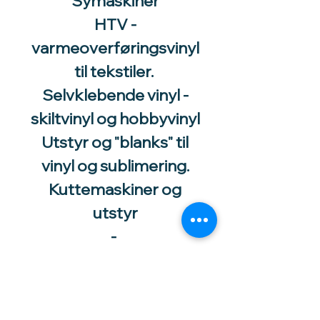
Symaskiner
HTV -
varmeoverføringsvinyl
til tekstiler.
Selvklebende vinyl -
skiltvinyl og hobbyvinyl
Utstyr og "blanks" til
vinyl og sublimering.
Kuttemaskiner og
utstyr
-
Utstyr og tilbehør til
katt og
smådyrsoppdrett