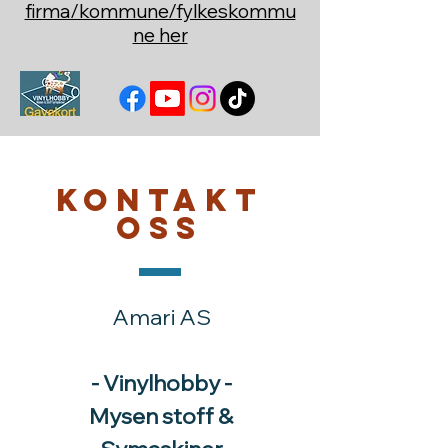
firma/kommune/fylkeskommu
ne her
Kontakt
oss
Amari AS
- Vinylhobby -
Mysen stoff &