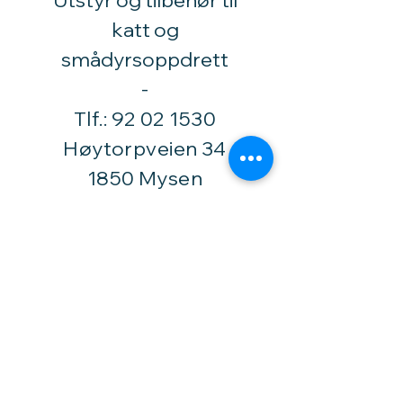
Utstyr og tilbehør til
katt og
smådyrsoppdrett
​-
Tlf.:
92 02 1530
Høytorpveien 34
1850 Mysen
vinylhobby@amari.no