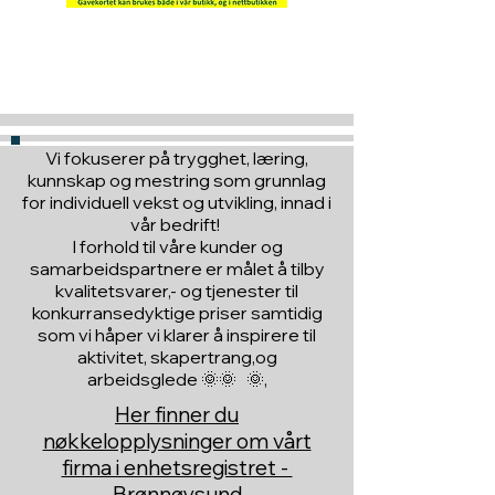
Hva med å gi ett gavekort
til en du vil glede :)
Vi fokuserer på trygghet, læring,
kunnskap og mestring som grunnlag
for individuell vekst og utvikling, innad i
vår bedrift!
I forhold til våre kunder og
samarbeidspartnere er målet å tilby
kvalitetsvarer,- og tjenester til
konkurransedyktige priser samtidig
som vi håper vi klarer å inspirere til
aktivitet, skapertrang,og
arbeidsglede 🌞🌞 🌞,
Her finner du
nøkkelopplysninger om vårt
firma i enhetsregistret -
Brønnøysund