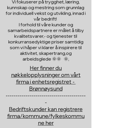
Vi fokuserer på trygghet, læring,
kunnskap og mestring som grunnlag
for individuell vekst og utvikling, innad i
vår bedrift!
I forhold til våre kunder og
samarbeidspartnere er målet å tilby
kvalitetsvarer,- og tjenester til
konkurransedyktige priser samtidig
som vi håper vi klarer å inspirere til
aktivitet, skapertrang,og
arbeidsglede 🌞🌞 🌞,
Her finner du
nøkkelopplysninger om vårt
firma i enhetsregistret -
Brønnøysund
----------------------------------------
-
Bedriftskunder kan registrere
firma/kommune/fylkeskommu
ne her