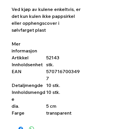
Ved kjøp av kulene enkeltvis, er
det kun kulen ikke pappsirkel
eller opphengscover i
sølvfarget plast
Mer
informasjon
Artikkel
52143
Innholdsenhet
stk.
EAN
570716700349
7
Detaljmengde
10 stk.
Innholdsmengd
10 stk.
e
dia.
5 cm
Farge
transparent