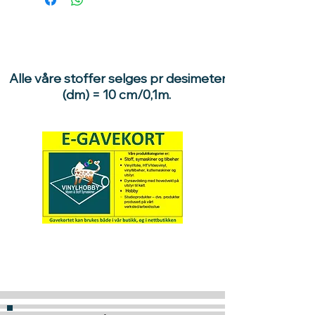
Alle våre stoffer selges pr desimeter
(dm) = 10 cm/0,1m.
Hva med å gi ett gavekort
til en du vil glede :)