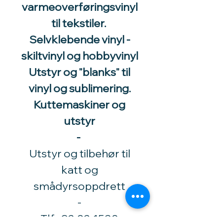
varmeoverføringsvinyl
til tekstiler.
Selvklebende vinyl -
skiltvinyl og hobbyvinyl
Utstyr og "blanks" til
vinyl og sublimering.
Kuttemaskiner og
utstyr
-
Utstyr og tilbehør til
katt og
smådyrsoppdrett
​-
Tlf.:
92 02 1530