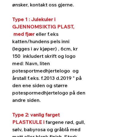
ønsker, kontakt oss gjerne.
Type 1 : Julekuler i
GJENNOMSIKTIG PLAST,
med fjær
eller f.eks
katten/hundens pels inni
(legges i av kjøper) , 6cm, kr
150 inkludert skrift og logo
med: Navn, liten
potesportmedhjertelogo og
årstall f.eks. f.2013 d.2019 " på
den ene siden og større
potespormedhjertelogo på den
andre siden.
Type 2: vanlig farget
PLASTKULE i
fargene rød, gull,
sølv, babyrosa og gråblå med
matt eller blank finish. Sterk