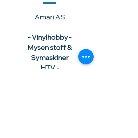
Amari AS
- Vinylhobby -
Mysen stoff &
Symaskiner
HTV -
varmeoverføringsvinyl
til tekstiler.
Selvklebende vinyl -
skiltvinyl og hobbyvinyl
Utstyr og "blanks" til
vinyl og sublimering.