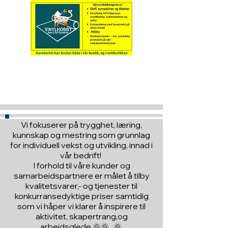
Hva med å gi ett gavekort
til en du vil glede :)
Vi fokuserer på trygghet, læring,
kunnskap og mestring som grunnlag
for individuell vekst og utvikling, innad i
vår bedrift!
I forhold til våre kunder og
samarbeidspartnere er målet å tilby
kvalitetsvarer,- og tjenester til
konkurransedyktige priser samtidig
som vi håper vi klarer å inspirere til
aktivitet, skapertrang,og
arbeidsglede 🌞🌞 🌞,