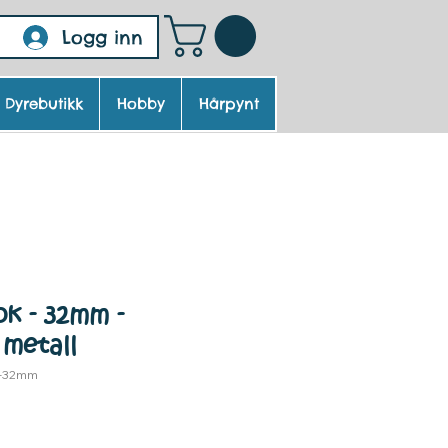
Logg inn
Dyrebutikk
Hobby
Hårpynt
k - 32mm -
 metall
v-32mm
ris