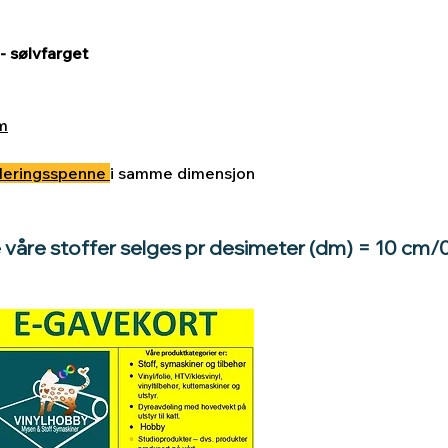
- sølvfarget
m
leringsspenne
i samme dimensjon
e våre stoffer selges pr desimeter (dm) = 10 cm/
Hva med å gi e
til en du vil