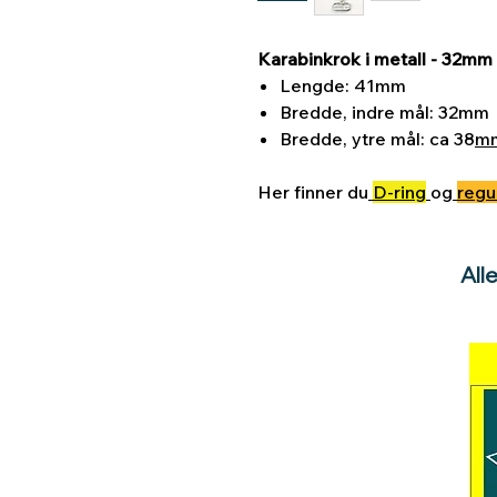
Karabinkrok i metall - 32mm 
Lengde: 41mm
Bredde, indre mål: 32mm
Bredde, ytre mål: ca 38
m
Her finner du
D-ring
og
regu
All