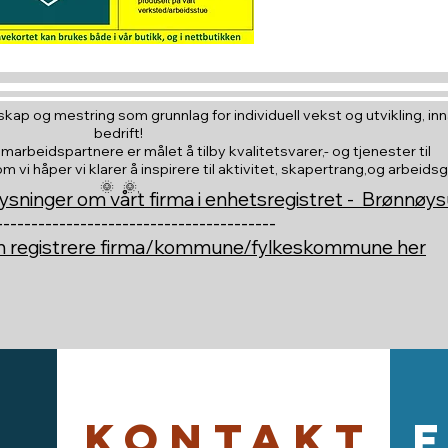
kap og mestring som grunnlag for individuell vekst og utvikling, inna
bedrift!
amarbeidspartnere er målet å tilby kvalitetsvarer,- og tjenester til
vi håper vi klarer å inspirere til aktivitet, skapertrang,og arbeids
🌞 🌞,
ysninger om vårt firma i enhetsregistret - Brønnøy
----------------------------------------
an registrere firma/kommune/fylkeskommune her
Kontakt