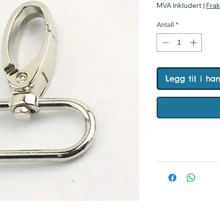
MVA Inkludert
|
Fra
Antall
*
Legg til i ha