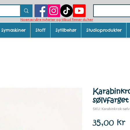
Noen av våre nyheter og tilbud finner du her
Symaskiner
Stoff
Sytilbehør
Studioprodukter
Karabinkro
sølvfarget
SKU: Karabinkrok-søl
P
35,00 kr