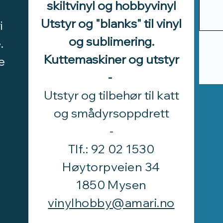
skiltvinyl og hobbyvinyl
Utstyr og "blanks" til vinyl
i
og sublimering.
.
Kuttemaskiner og utstyr
e
-
Utstyr og tilbehør til katt
d
og smådyrsoppdrett
​-
Tlf.: 92 02 1530
Høytorpveien 34
1850 Mysen
vinylhobby@amari.no