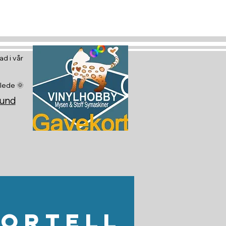
d i vår
glede 🌞
sund
Fortell