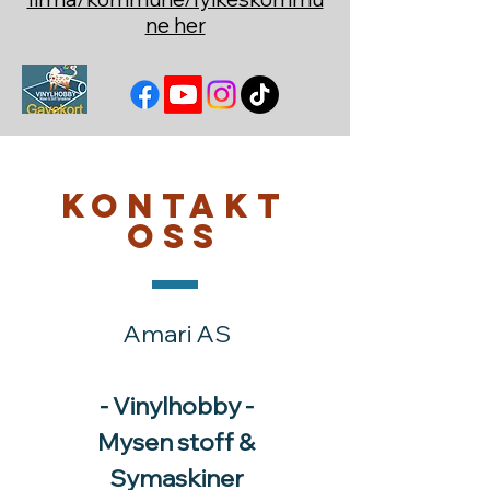
ne her
Kontakt
oss
Amari AS
- Vinylhobby -
Mysen stoff &
Symaskiner