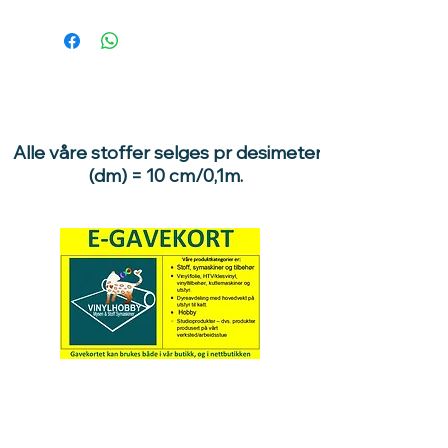
Alle våre stoffer selges pr desimeter
(dm) = 10 cm/0,1m.
Hva med å gi ett gavekort
til en du vil glede :)