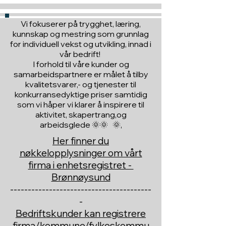
Vi fokuserer på trygghet, læring,
kunnskap og mestring som grunnlag
for individuell vekst og utvikling, innad i
vår bedrift!
I forhold til våre kunder og
samarbeidspartnere er målet å tilby
kvalitetsvarer,- og tjenester til
konkurransedyktige priser samtidig
som vi håper vi klarer å inspirere til
aktivitet, skapertrang,og
arbeidsglede 🌞🌞 🌞,
Her finner du
nøkkelopplysninger om vårt
firma i enhetsregistret -
Brønnøysund
----------------------------------------
-
Bedriftskunder kan registrere
firma/kommune/fylkeskommu