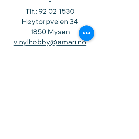
​-
Tlf.:
92 02 1530
Høytorpveien 34
1850 Mysen
vinylhobby@amari.no
Besøk
oss