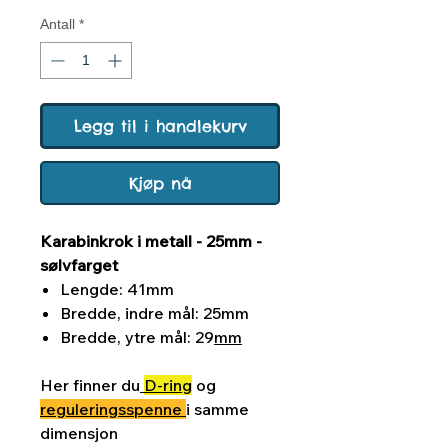
Antall
*
Legg til i handlekurv
Kjøp nå
Karabinkrok i metall - 25mm -
sølvfarget
Lengde: 41mm
Bredde, indre mål: 25mm
Bredde, ytre mål: 29
mm
Her finner du
D-ring
og
reguleringsspenne
i samme
dimensjon