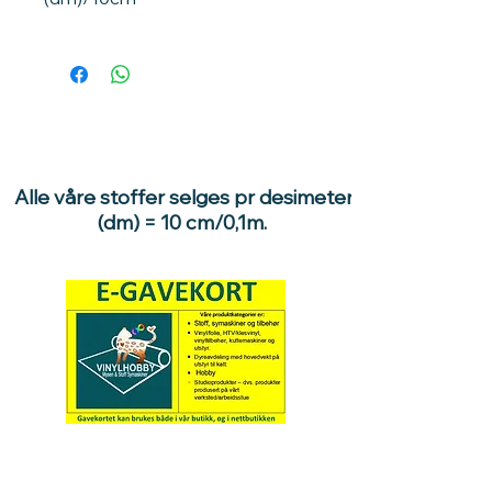
Ganger du prisen med 10, får du pris
pr meter.
1 dm = 10 cm / 0,1meter.
10dm = 100cm / 1 meter.
Ønsker du f.eks 1 meter stoff, velg
10 enheter - 10 x 1dm = 10dm /1
meter
Alle våre stoffer selges pr desimeter
Ønsker du f.eks. 1,5 meter stoff,
(dm) = 10 cm/0,1m.
velger du 15 enheter - 15stk x 1 dm
= 15dm /1,5 meter
Hva med å gi ett gavekort
til en du vil glede :)