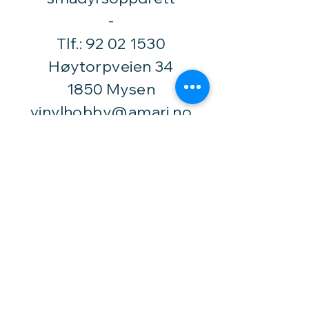
​-
Tlf.:
92 02 1530
Høytorpveien 34
1850 Mysen
vinylhobby@amari.no
Besøk
oss