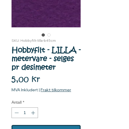
SKU: Hobbyfilt-lilla-b45cm
Hobbyfilt - LILLA -
metervare - selges
pr desimeter
Pris
5,00 kr
MVA Inkludert
|
Frakt tilkommer
Antall
*