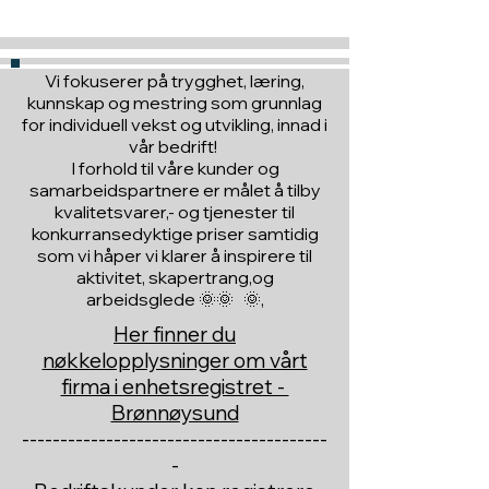
Vi fokuserer på trygghet, læring,
kunnskap og mestring som grunnlag
for individuell vekst og utvikling, innad i
vår bedrift!
I forhold til våre kunder og
samarbeidspartnere er målet å tilby
kvalitetsvarer,- og tjenester til
konkurransedyktige priser samtidig
som vi håper vi klarer å inspirere til
aktivitet, skapertrang,og
arbeidsglede 🌞🌞 🌞,
Her finner du
nøkkelopplysninger om vårt
firma i enhetsregistret -
Brønnøysund
----------------------------------------
-