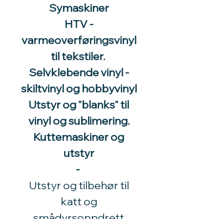
Symaskiner
HTV -
varmeoverføringsvinyl
til tekstiler.
Selvklebende vinyl -
skiltvinyl og hobbyvinyl
Utstyr og "blanks" til
vinyl og sublimering.
Kuttemaskiner og
utstyr
-
Utstyr og tilbehør til
katt og
smådyrsoppdrett