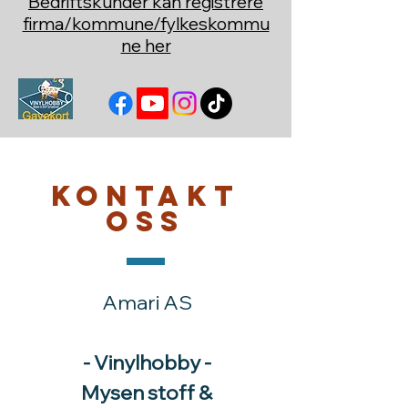
Bedriftskunder kan registrere
firma/kommune/fylkeskommu
ne her
Kontakt
oss
Amari AS
- Vinylhobby -
Mysen stoff &