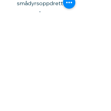
smådyrsoppdrett
​-
Tlf.:
92 02 1530
Høytorpveien 34
1850 Mysen
vinylhobby@amari.no
Besøk