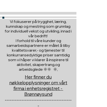
til en du vil glede :)
Vi fokuserer på trygghet, læring,
kunnskap og mestring som grunnlag
for individuell vekst og utvikling, innad i
vår bedrift!
I forhold til våre kunder og
samarbeidspartnere er målet å tilby
kvalitetsvarer,- og tjenester til
konkurransedyktige priser samtidig
som vi håper vi klarer å inspirere til
aktivitet, skapertrang,og
arbeidsglede 🌞🌞 🌞,
Her finner du
nøkkelopplysninger om vårt
firma i enhetsregistret -
Brønnøysund
----------------------------------------
-