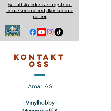
Bedriftskunder kan registrere
firma/kommune/fylkeskommu
ne her
Kontakt
oss
Amari AS
- Vinylhobby -
Mysen stoff &