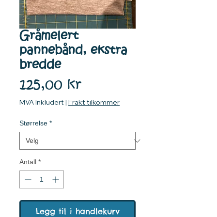
Gråmelert
pannebånd, ekstra
bredde
Pris
125,00 kr
MVA Inkludert
|
Frakt tilkommer
Størrelse
*
Antall
*
Legg til i handlekurv