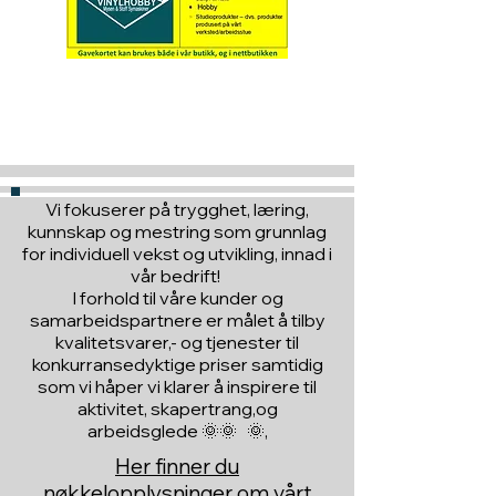
Hva med å gi ett gavekort
til en du vil glede :)
Vi fokuserer på trygghet, læring,
kunnskap og mestring som grunnlag
for individuell vekst og utvikling, innad i
vår bedrift!
I forhold til våre kunder og
samarbeidspartnere er målet å tilby
kvalitetsvarer,- og tjenester til
konkurransedyktige priser samtidig
som vi håper vi klarer å inspirere til
aktivitet, skapertrang,og
arbeidsglede 🌞🌞 🌞,
Her finner du
nøkkelopplysninger om vårt