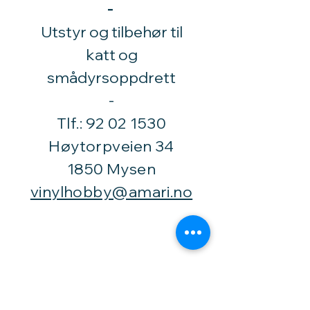
-
Utstyr og tilbehør til
katt og
smådyrsoppdrett
​-
Tlf.:
92 02 1530
Høytorpveien 34
1850 Mysen
vinylhobby@amari.no