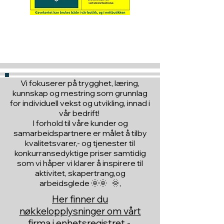
Hva med å gi ett gavekort
til en du vil glede :)
Vi fokuserer på trygghet, læring,
kunnskap og mestring som grunnlag
for individuell vekst og utvikling, innad i
vår bedrift!
I forhold til våre kunder og
samarbeidspartnere er målet å tilby
kvalitetsvarer,- og tjenester til
konkurransedyktige priser samtidig
som vi håper vi klarer å inspirere til
aktivitet, skapertrang,og
arbeidsglede 🌞🌞 🌞,
Her finner du
nøkkelopplysninger om vårt
firma i enhetsregistret -