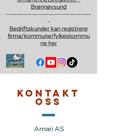
Brønnøysund
----------------------------------------
-
Bedriftskunder kan registrere
firma/kommune/fylkeskommu
ne her
Kontakt
oss
Amari AS