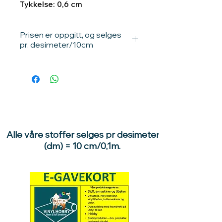
Tykkelse: 0,6 cm
Prisen er oppgitt, og selges
pr. desimeter/10cm
Ganges prisen med 10, får du pris pr
meter.
1 dm = 10 cm / 0,1meter.
10dm = 100cm / 1 meter.
Eksempler:
Ønsker du 0,5 meter, velg 5
enheter . 5 stk x 10dm = 10,5 meter.
Alle våre stoffer selges pr desimeter
Ønsker du 1,7 meter,
velger du 17
(dm) = 10 cm/0,1m.
enheter, 17stk x 10 dm = 1,7m