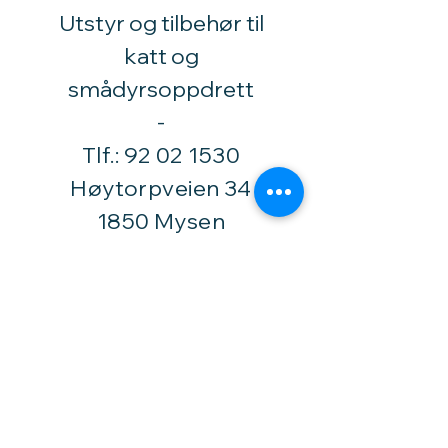
Utstyr og tilbehør til
katt og
smådyrsoppdrett
​-
Tlf.:
92 02 1530
Høytorpveien 34
1850 Mysen
vinylhobby@amari.no