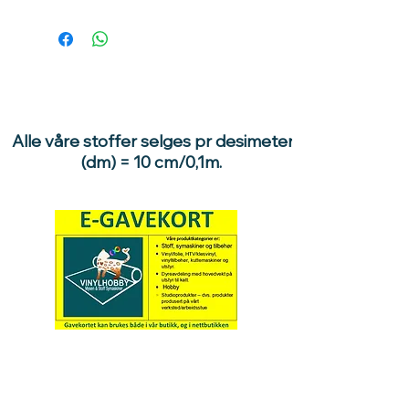
Ganges prisen med 10, får du pris pr
meter.
1 dm = 10 cm / 0,1meter.
10dm = 100cm / 1 meter.
Eksempler:
Ønsker du 0,5 meter stoff, velg 5
enheter . 5 stk x 10dm =
Alle våre stoffer selges pr desimeter
50dm/0,5meter.
(dm) = 10 cm/0,1m.
Hva med å gi ett gavekort
til en du vil glede :)