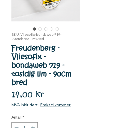
SKU: Vliesofix-bondaweb-719-
90cmbred-limx2sid
Freudenberg -
Vliesofix -
bondaweb 719 -
tosidig lim - 90cm
bred
Pris
14,00 kr
MVA Inkludert
|
Frakt tilkommer
Antall
*