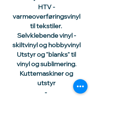
HTV -
varmeoverføringsvinyl
til tekstiler.
Selvklebende vinyl -
skiltvinyl og hobbyvinyl
Utstyr og "blanks" til
vinyl og sublimering.
Kuttemaskiner og
utstyr
-
Utstyr og tilbehør til
katt og
smådyrsoppdrett