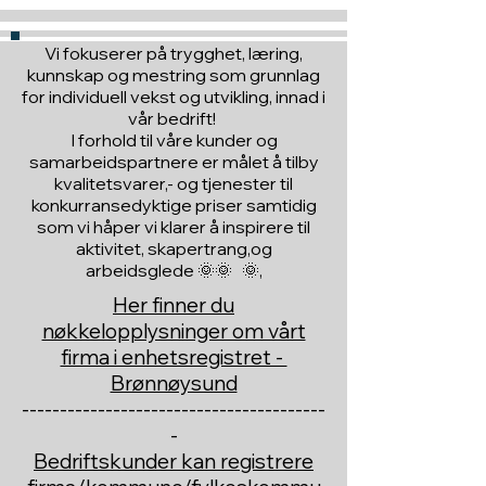
Vi fokuserer på trygghet, læring,
kunnskap og mestring som grunnlag
for individuell vekst og utvikling, innad i
vår bedrift!
I forhold til våre kunder og
samarbeidspartnere er målet å tilby
kvalitetsvarer,- og tjenester til
konkurransedyktige priser samtidig
som vi håper vi klarer å inspirere til
aktivitet, skapertrang,og
arbeidsglede 🌞🌞 🌞,
Her finner du
nøkkelopplysninger om vårt
firma i enhetsregistret -
Brønnøysund
----------------------------------------
-
Bedriftskunder kan registrere