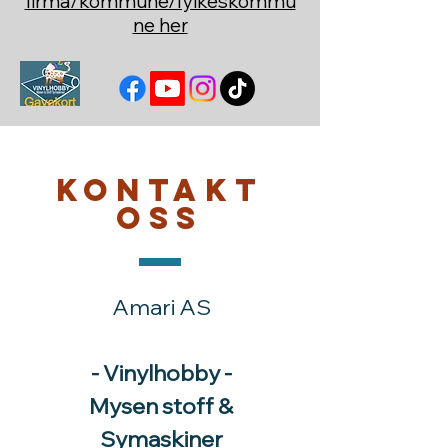
firma/kommune/fylkeskommu
ne her
Kontakt
oss
Amari AS
- Vinylhobby -
Mysen stoff &
Symaskiner