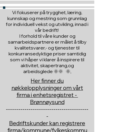
Vi fokuserer på trygghet, læring,
kunnskap og mestring som grunnlag
for individuell vekst og utvikling, innad i
vår bedrift!
I forhold til våre kunder og
samarbeidspartnere er målet å tilby
kvalitetsvarer,- og tjenester til
konkurransedyktige priser samtidig
som vi håper vi klarer å inspirere til
aktivitet, skapertrang,og
arbeidsglede 🌞🌞 🌞,
Her finner du
nøkkelopplysninger om vårt
firma i enhetsregistret -
Brønnøysund
----------------------------------------
-
Bedriftskunder kan registrere
firma/kommune/fylkeskommu