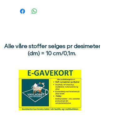
Ganges prisen med 10, får du pris pr
meter.
1 dm = 10 cm / 0,1meter.
10dm = 100cm / 1 meter.
Eksempler:
Ønsker du 0,5 meter stoff, velg 5
enheter . 5 stk x 10dm = 10,5 meter.
Alle våre stoffer selges pr desimeter
Ønsker du 1,7 meter stoff, velger du
(dm) = 10 cm/0,1m.
17 enheter, 17stk x 10 dm = 17 dm/
1,7m
Hva med å gi ett gavekort
til en du vil glede :)