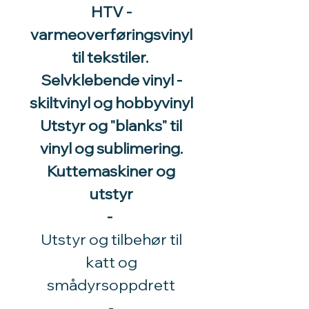
HTV -
varmeoverføringsvinyl
til tekstiler.
Selvklebende vinyl -
skiltvinyl og hobbyvinyl
Utstyr og "blanks" til
vinyl og sublimering.
Kuttemaskiner og
utstyr
-
Utstyr og tilbehør til
katt og
smådyrsoppdrett
​-