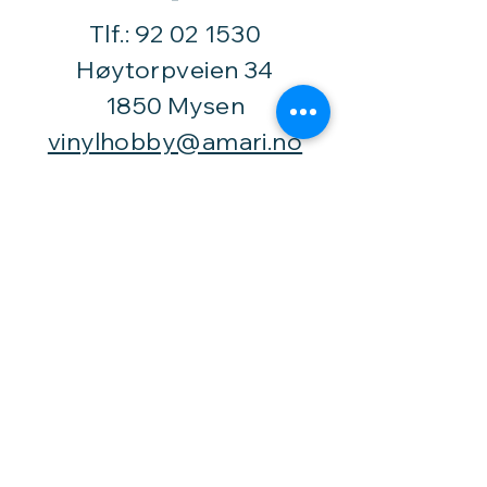
Tlf.:
92 02 1530
Høytorpveien 34
1850 Mysen
vinylhobby@amari.no
Besøk
oss