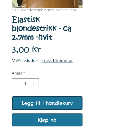
SKU: Blondestrikk-27mm-hvit-1=10cm
Elastisk
blondestrikk - ca
2,7mm -hvit
Pris
3,00 kr
MVA Inkludert
|
Frakt tilkommer
Antall
*
Legg til i handlekurv
Kjøp nå