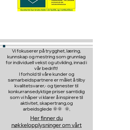
Hva med å gi ett gavekort
til en du vil glede :)
Vi fokuserer på trygghet, læring,
kunnskap og mestring som grunnlag
for individuell vekst og utvikling, innad i
vår bedrift!
I forhold til våre kunder og
samarbeidspartnere er målet å tilby
kvalitetsvarer,- og tjenester til
konkurransedyktige priser samtidig
som vi håper vi klarer å inspirere til
aktivitet, skapertrang,og
arbeidsglede 🌞🌞 🌞,
Her finner du
nøkkelopplysninger om vårt