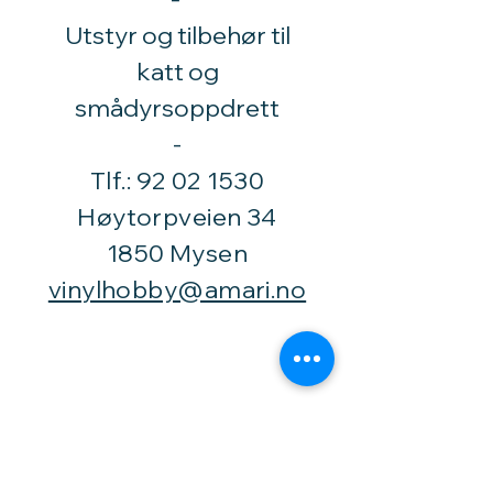
Utstyr og tilbehør til
katt og
smådyrsoppdrett
​-
Tlf.:
92 02 1530
Høytorpveien 34
1850 Mysen
vinylhobby@amari.no