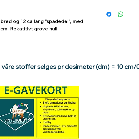
 bred og 12 ca lang "spadedel", med
m. Rekatitivt grove hull.
e våre stoffer selges pr desimeter (dm) = 10 cm/
Hva med å gi e
til en du vil