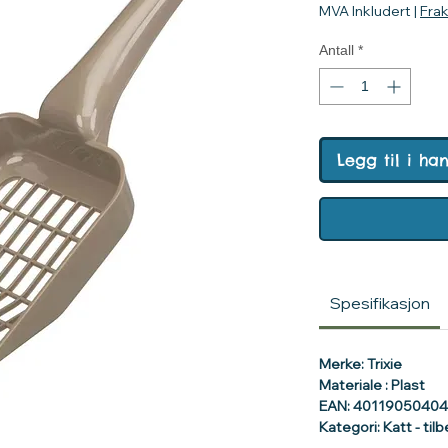
MVA Inkludert
|
Fra
Antall
*
Legg til i ha
Spesifikasjon
Merke: Trixie
Materiale : Plast
EAN: 4011905040
Kategori: Katt - tilb