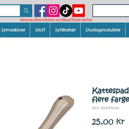
Noen av våre nyheter og tilbud finner du her
Symaskiner
Stoff
Sytilbehør
Studioprodukter
Kattespade
flere farg
SKU: 4049Trixie
P
25,00 kr