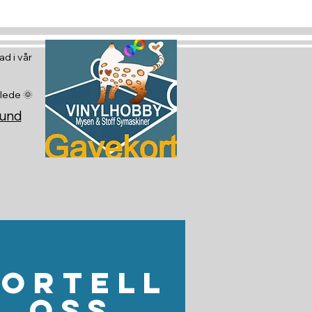
d i vår
glede 🌞
sund
Fortell
oss