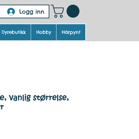
Logg inn
Dyrebutikk
Hobby
Hårpynt
, vanlig størrelse,
er
ris