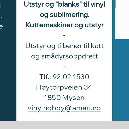
Utstyr og "blanks" til vinyl
i
og sublimering.
.
Kuttemaskiner og utstyr
e
-
Utstyr og tilbehør til katt
d
og smådyrsoppdrett
​-
Tlf.: 92 02 1530
Høytorpveien 34
1850 Mysen
vinylhobby@amari.no