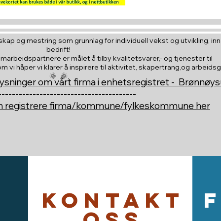
kap og mestring som grunnlag for individuell vekst og utvikling, inna
bedrift!
amarbeidspartnere er målet å tilby kvalitetsvarer,- og tjenester til
vi håper vi klarer å inspirere til aktivitet, skapertrang,og arbeids
🌞 🌞,
ysninger om vårt firma i enhetsregistret - Brønnøy
----------------------------------------
an registrere firma/kommune/fylkeskommune her
Kontakt
oss