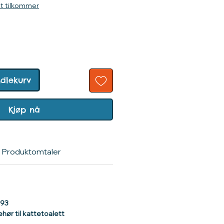
kt tilkommer
ndlekurv
Kjøp nå
Produktomtaler
493
ehør til kattetoalett