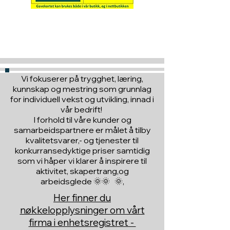
Hva med å gi ett gavekort
til en du vil glede :)
Vi fokuserer på trygghet, læring,
kunnskap og mestring som grunnlag
for individuell vekst og utvikling, innad i
vår bedrift!
I forhold til våre kunder og
samarbeidspartnere er målet å tilby
kvalitetsvarer,- og tjenester til
konkurransedyktige priser samtidig
som vi håper vi klarer å inspirere til
aktivitet, skapertrang,og
arbeidsglede 🌞🌞 🌞,
Her finner du
nøkkelopplysninger om vårt
firma i enhetsregistret -