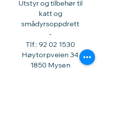
Utstyr og tilbehør til
katt og
smådyrsoppdrett
​-
Tlf.:
92 02 1530
Høytorpveien 34
1850 Mysen
vinylhobby@amari.no