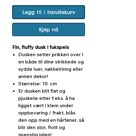
Legg til i handlekurv
Kjøp nå
Fin, fluffy dusk i fukspels
Dusken setter prikken over i
en både til dine strikkede og
sydde luer, nøkkelrinng eller
annen dekor!
Størrelse: 10 cm
Er dusken blit flat og
pjuskete etter f.eks. å ha
ligget vært i klem under
oppbevaring / frakt, blås
den opp med en hårføner, så
blir den stor, flott og
spenstig igjen!