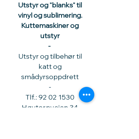
Utstyr og "blanks" til
vinyl og sublimering.
Kuttemaskiner og
utstyr
-
Utstyr og tilbehør til
katt og
smådyrsoppdrett
​-
Tlf.:
92 02 1530
Høytorpveien 34
1850 Mysen
vinylhobby@amari.no