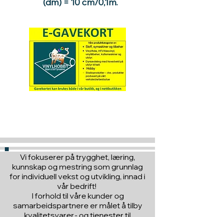
(dm) = 10 cm/0,1m.
Hva med å gi ett gavekort
til en du vil glede :)
Vi fokuserer på trygghet, læring,
kunnskap og mestring som grunnlag
for individuell vekst og utvikling, innad i
vår bedrift!
I forhold til våre kunder og
samarbeidspartnere er målet å tilby
kvalitetsvarer,- og tjenester til