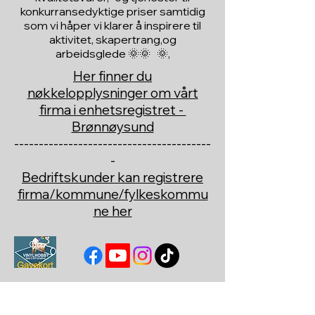
konkurransedyktige priser samtidig
som vi håper vi klarer å inspirere til
aktivitet, skapertrang,og
arbeidsglede 🌞🌞 🌞,
Her finner du
nøkkelopplysninger om vårt
firma i enhetsregistret -
Brønnøysund
----------------------------------------
-
Bedriftskunder kan registrere
firma/kommune/fylkeskommu
ne her