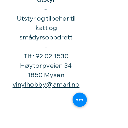
-
Utstyr og tilbehør til
katt og
smådyrsoppdrett
​-
Tlf.:
92 02 1530
Høytorpveien 34
1850 Mysen
vinylhobby@amari.no