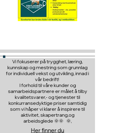
Hva med å gi ett gavekort
til en du vil glede :)
Vi fokuserer på trygghet, læring,
kunnskap og mestring som grunnlag
for individuell vekst og utvikling, innad i
vår bedrift!
I forhold til våre kunder og
samarbeidspartnere er målet å tilby
kvalitetsvarer,- og tjenester til
konkurransedyktige priser samtidig
som vi håper vi klarer å inspirere til
aktivitet, skapertrang,og
arbeidsglede 🌞🌞 🌞,
Her finner du