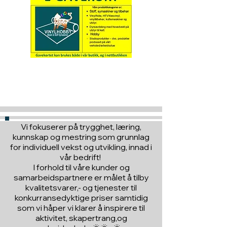
Hva med å gi ett gavekort
til en du vil glede :)
Vi fokuserer på trygghet, læring,
kunnskap og mestring som grunnlag
for individuell vekst og utvikling, innad i
vår bedrift!
I forhold til våre kunder og
samarbeidspartnere er målet å tilby
kvalitetsvarer,- og tjenester til
konkurransedyktige priser samtidig
som vi håper vi klarer å inspirere til
aktivitet, skapertrang,og