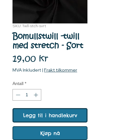
SKU: Twll-stch-svrt
Bomullstwill -twill
med stretch - Sort
Pris
19,00 kr
MVA Inkludert
|
Frakt tilkommer
Antall
*
Legg til i handlekurv
Kjøp nå