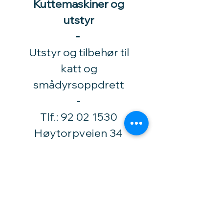
Kuttemaskiner og
utstyr
-
Utstyr og tilbehør til
katt og
smådyrsoppdrett
​-
Tlf.:
92 02 1530
Høytorpveien 34
1850 Mysen
vinylhobby@amari.no