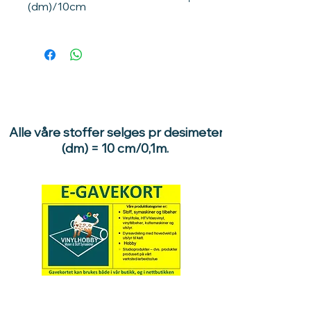
(dm)/10cm
Ganges prisen med 10, får du pris pr
meter.
1 dm = 10 cm / 0,1meter.
10dm = 100cm / 1 meter.
Eksempler:
Ønsker du 1 meter stoff, velg 10
enheter. 10 stk x 1 dm = 10 dm /1
Alle våre stoffer selges pr desimeter
meter.
(dm) = 10 cm/0,1m.
Ønsker du 1,7 meter stoff, velger du
17 enheter, 17 x 1 dm = 17dm
/1,7meter
Hva med å gi ett gavekort
til en du vil glede :)