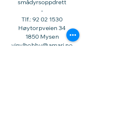
smådyrsoppdrett
​-
Tlf.:
92 02 1530
Høytorpveien 34
1850 Mysen
vinylhobby@amari.no
Besøk
oss