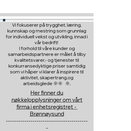
Vi fokuserer på trygghet, læring,
kunnskap og mestring som grunnlag
for individuell vekst og utvikling, innad i
vår bedrift!
I forhold til våre kunder og
samarbeidspartnere er målet å tilby
kvalitetsvarer,- og tjenester til
konkurransedyktige priser samtidig
som vi håper vi klarer å inspirere til
aktivitet, skapertrang,og
arbeidsglede 🌞🌞 🌞,
Her finner du
nøkkelopplysninger om vårt
firma i enhetsregistret -
Brønnøysund
----------------------------------------
-