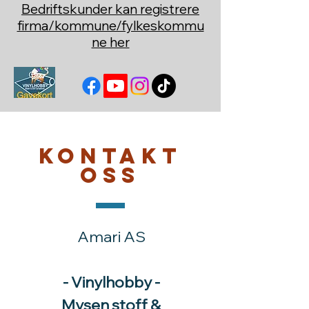
Bedriftskunder kan registrere
firma/kommune/fylkeskommu
ne her
Kontakt
oss
Amari AS
- Vinylhobby -
Mysen stoff &