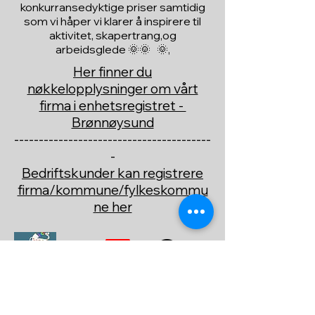
konkurransedyktige priser samtidig
som vi håper vi klarer å inspirere til
aktivitet, skapertrang,og
arbeidsglede 🌞🌞 🌞,
Her finner du
nøkkelopplysninger om vårt
firma i enhetsregistret -
Brønnøysund
----------------------------------------
-
Bedriftskunder kan registrere
firma/kommune/fylkeskommu
ne her