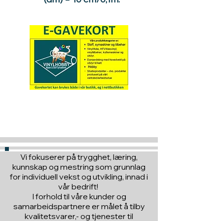
Hva med å gi ett gavekort
til en du vil glede :)
Vi fokuserer på trygghet, læring,
kunnskap og mestring som grunnlag
for individuell vekst og utvikling, innad i
vår bedrift!
I forhold til våre kunder og
samarbeidspartnere er målet å tilby
kvalitetsvarer,- og tjenester til